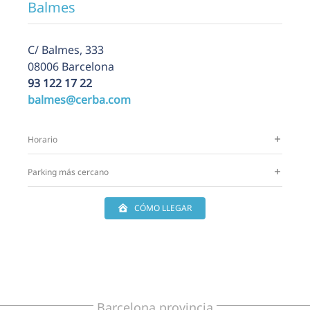
Balmes
C/
Balmes, 333
08006 Barcelona
93 122 17 22
balmes@cerba.com
Horario
Parking más cercano
CÓMO LLEGAR
Barcelona provincia