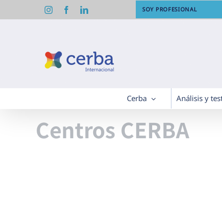
Saltar
Instagram
Facebook
LinkedIn
SOY PROFESIONAL
al
contenido
Cerba
Análisis y tes
Centros CERBA