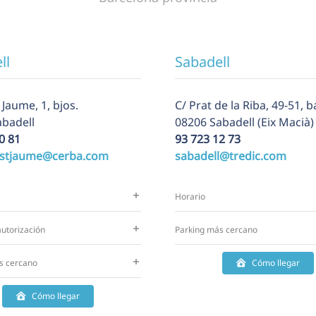
ll
Sabadell
 Jaume, 1, bjos.
C/ Prat de la Riba, 49-51, b
abadell
08206 Sabadell (Eix Macià)
0 81
93 723 12 73
lstjaume@cerba.com
sabadell@tredic.com
Horario
utorización
Parking más cercano
s cercano
Cómo llegar
Cómo llegar