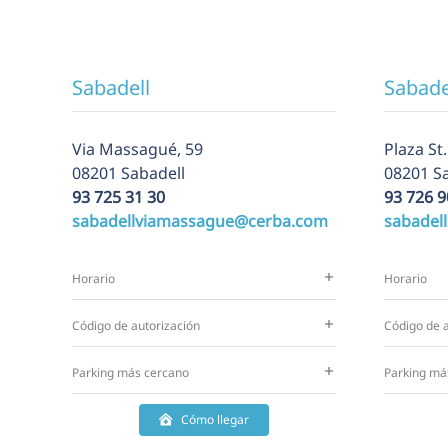
Sabadell
Sabade
Via Massagué, 59
Plaza St.
08201 Sabadell
08201 S
93 725 31 30
93 726 9
sabadellviamassague@cerba.com
sabadel
Horario
Horario
Código de autorización
Código de a
Parking más cercano
Parking má
Cómo llegar