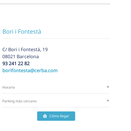
Bori i Fontestà
C/ Bori i Fontestà, 19
08021 Barcelona
93 241 22 82
borifontesta@cerba.com
Horario
Parking más cercano
Cómo llegar