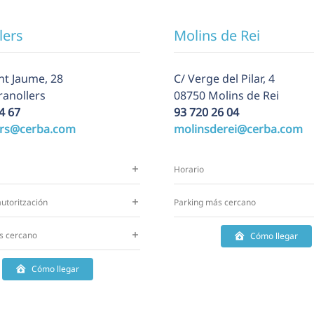
lers
Molins de Rei
nt Jaume, 28
C/ Verge del Pilar, 4
ranollers
08750 Molins de Rei
4 67
93 720 26 04
ers@cerba.com
molinsderei@cerba.com
Horario
utoritzación
Parking más cercano
s cercano
Cómo llegar
Cómo llegar