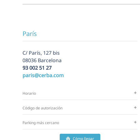
París
C/ París, 127 bis
08036 Barcelona
93 002 51 27
paris@cerba.com
Horario
Código de autorización
Parking más cercano
Cómo llegar