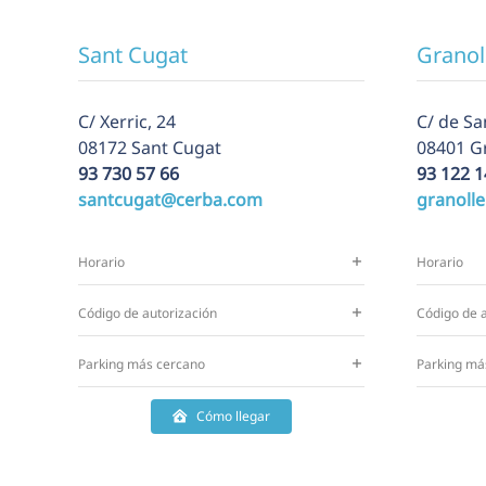
Sant Cugat
Granol
C/ Xerric, 24
C/ de Sa
08172 Sant Cugat
08401 G
93 730 57 66
93 122 1
santcugat@cerba.com
granoll
Horario
Horario
Código de autorización
Código de a
Parking más cercano
Parking má
Cómo llegar