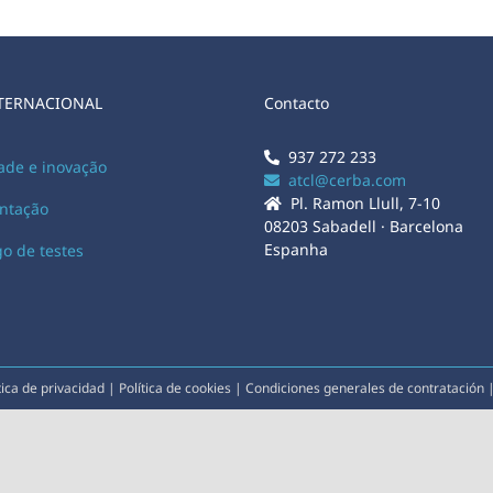
TERNACIONAL
Contacto
937 272 233
ade e inovação
atcl@cerba.com
Pl. Ramon Llull, 7-10
ntação
08203 Sabadell · Barcelona
Espanha
go de testes
tica de privacidad
|
Política de cookies
|
Condiciones generales de contratación