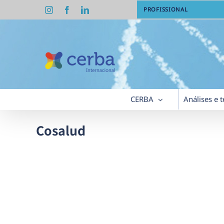
Skip
Instagram
Facebook
LinkedIn
PROFISSIONAL
to
content
CERBA
Análises e t
Cosalud