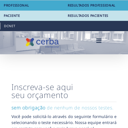
Skip
PROFISSIONAL
RESULTADOS PROFISSIONAL
to
content
PACIENTE
RESULTADOS PACIENTES
DCNET
Inscreva-se aqui
seu orçamento
sem obrigação
de nenhum de nossos testes.
Você pode solicitá-lo através do seguinte formulário e
selecionando o teste necessário. Nossa equipe entrará