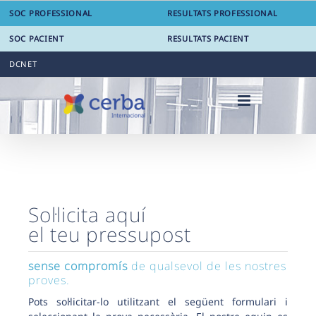
Skip
SOC PROFESSIONAL
RESULTATS PROFESSIONAL
to
content
SOC PACIENT
RESULTATS PACIENT
DCNET
Sol·licita aquí
el teu pressupost
sense compromís
de qualsevol de les nostres
proves.
Pots sol·licitar-lo utilitzant el següent formulari i