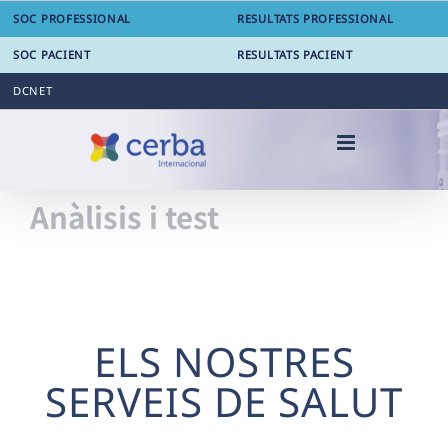
Skip
SOC PROFESSIONAL
RESULTATS PROFESSIONAL
to
content
SOC PACIENT
RESULTATS PACIENT
DCNET
Anàlisis i test
ELS NOSTRES
SERVEIS DE SALUT