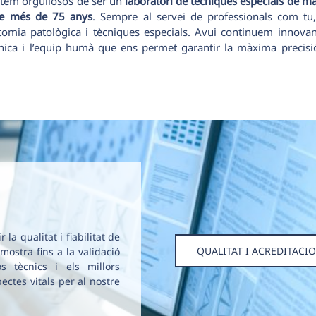
stem orgullosos de ser un
laboratori de tècniques especials de ma
de més de 75 anys
. Sempre al servei de professionals com tu, 
natomia patològica i tècniques especials. Avui continuem innova
ica i l’equip humà que ens permet garantir la màxima precisió i
la qualitat i fiabilitat de
QUALITAT I ACREDITACI
 mostra fins a la validació
s tècnics i els millors
ctes vitals per al nostre