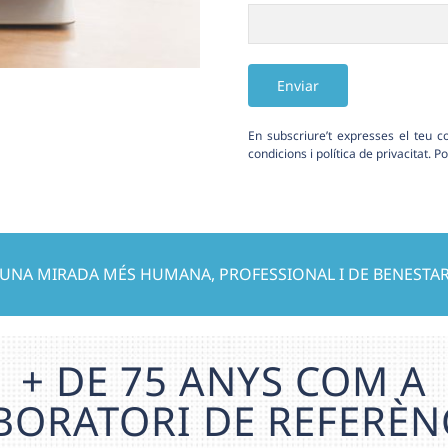
En subscriure’t expresses el teu 
Alternative:
condicions
i
política de privacitat
. P
UNA MIRADA MÉS HUMANA, PROFESSIONAL I DE BENESTA
+ DE 75 ANYS COM A
BORATORI DE REFERÈN