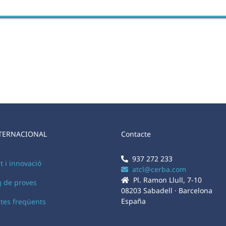
TERNACIONAL
Contacte
937 272 233
t i innovació
atcl@cerba.com
Pl. Ramon Llull, 7-10
g de proves
08203 Sabadell · Barcelona
España
tes freqüents