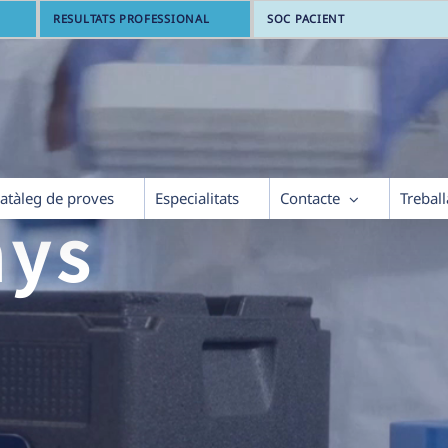
RESULTATS PROFESSIONAL
SOC PACIENT
atàleg de proves
Especialitats
Contacte
Trebal
nys