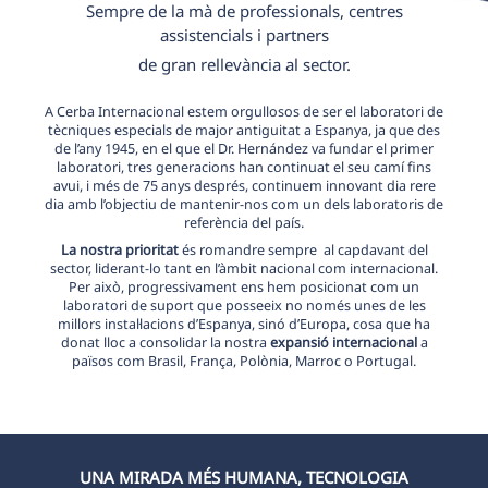
Sempre de la mà de professionals, centres
assistencials i partners
de gran rellevància al sector.
A Cerba Internacional estem orgullosos de ser el laboratori de
tècniques especials de major antiguitat a Espanya, ja que des
de l’any 1945, en el que el Dr. Hernández va fundar el primer
laboratori, tres generacions han continuat el seu camí fins
avui, i més de 75 anys després, continuem innovant dia rere
dia amb l’objectiu de mantenir-nos com un dels laboratoris de
referència del país.
La nostra prioritat
és romandre sempre al capdavant del
sector, liderant-lo tant en l’àmbit nacional com internacional.
Per això, progressivament ens hem posicionat com un
laboratori de suport que posseeix no només unes de les
millors instal·lacions d’Espanya, sinó d’Europa, cosa que ha
donat lloc a consolidar la nostra
expansió internacional
a
països com Brasil, França, Polònia, Marroc o Portugal.
UNA MIRADA MÉS HUMANA, TECNOLOGIA