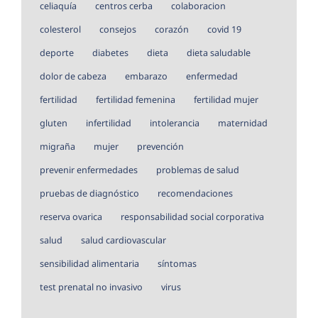
celiaquía
centros cerba
colaboracion
colesterol
consejos
corazón
covid 19
deporte
diabetes
dieta
dieta saludable
dolor de cabeza
embarazo
enfermedad
fertilidad
fertilidad femenina
fertilidad mujer
gluten
infertilidad
intolerancia
maternidad
migraña
mujer
prevención
prevenir enfermedades
problemas de salud
pruebas de diagnóstico
recomendaciones
reserva ovarica
responsabilidad social corporativa
salud
salud cardiovascular
sensibilidad alimentaria
síntomas
test prenatal no invasivo
virus