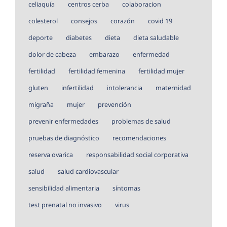
celiaquía
centros cerba
colaboracion
colesterol
consejos
corazón
covid 19
deporte
diabetes
dieta
dieta saludable
dolor de cabeza
embarazo
enfermedad
fertilidad
fertilidad femenina
fertilidad mujer
gluten
infertilidad
intolerancia
maternidad
migraña
mujer
prevención
prevenir enfermedades
problemas de salud
pruebas de diagnóstico
recomendaciones
reserva ovarica
responsabilidad social corporativa
salud
salud cardiovascular
sensibilidad alimentaria
síntomas
test prenatal no invasivo
virus