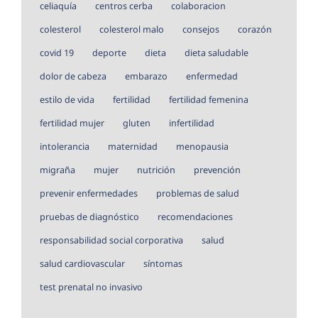
celiaquía
centros cerba
colaboracion
colesterol
colesterol malo
consejos
corazón
covid 19
deporte
dieta
dieta saludable
dolor de cabeza
embarazo
enfermedad
estilo de vida
fertilidad
fertilidad femenina
fertilidad mujer
gluten
infertilidad
intolerancia
maternidad
menopausia
migraña
mujer
nutrición
prevención
prevenir enfermedades
problemas de salud
pruebas de diagnóstico
recomendaciones
responsabilidad social corporativa
salud
salud cardiovascular
síntomas
test prenatal no invasivo