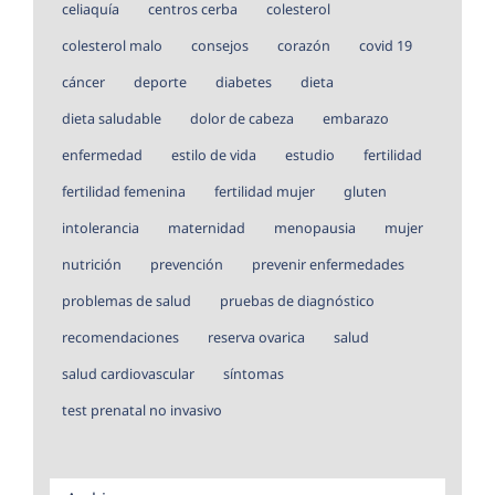
celiaquía
centros cerba
colesterol
colesterol malo
consejos
corazón
covid 19
cáncer
deporte
diabetes
dieta
dieta saludable
dolor de cabeza
embarazo
enfermedad
estilo de vida
estudio
fertilidad
fertilidad femenina
fertilidad mujer
gluten
intolerancia
maternidad
menopausia
mujer
nutrición
prevención
prevenir enfermedades
problemas de salud
pruebas de diagnóstico
recomendaciones
reserva ovarica
salud
salud cardiovascular
síntomas
test prenatal no invasivo