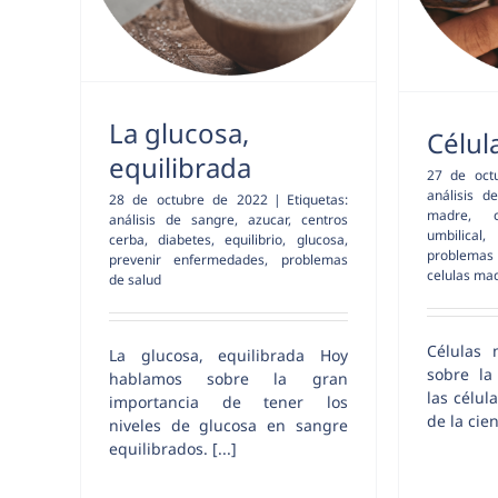
La glucosa,
Célul
equilibrada
27 de oct
análisis d
28 de octubre de 2022
|
Etiquetas:
madre
,
análisis de sangre
,
azucar
,
centros
umbilical
cerba
,
diabetes
,
equilibrio
,
glucosa
,
problema
prevenir enfermedades
,
problemas
celulas ma
de salud
Células
La glucosa, equilibrada Hoy
sobre la
hablamos sobre la gran
las célul
importancia de tener los
de la cienc
niveles de glucosa en sangre
equilibrados. [...]