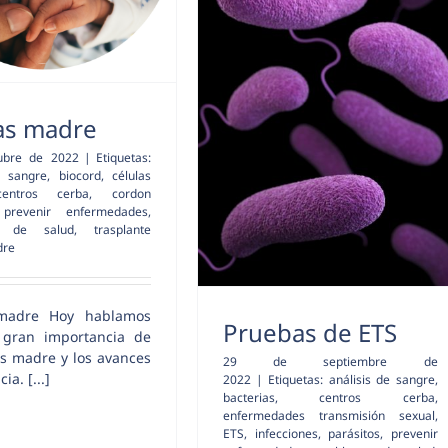
as madre
ubre de 2022
|
Etiquetas:
e sangre
,
biocord
,
células
centros cerba
,
cordon
,
prevenir enfermedades
,
s de salud
,
trasplante
dre
 madre Hoy hablamos
Pruebas de ETS
 gran importancia de
as madre y los avances
29 de septiembre de
ia. [...]
2022
|
Etiquetas:
análisis de sangre
,
bacterias
,
centros cerba
,
enfermedades transmisión sexual
,
ETS
,
infecciones
,
parásitos
,
prevenir