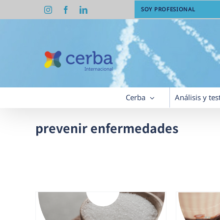
Saltar
Instagram
Facebook
LinkedIn
SOY PROFESIONAL
al
contenido
Cerba
Análisis y tes
prevenir enfermedades