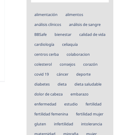
alimentación
alimentos
análisis clínicos
análisis de sangre
BBSafe
bienestar
calidad de vida
cardiología
celiaquía
centros cerba
colaboracion
colesterol
consejos
corazón
covid 19
cáncer
deporte
diabetes
dieta
dieta saludable
dolor de cabeza
embarazo
enfermedad
estudio
fertilidad
fertilidad femenina
fertilidad mujer
gluten
infertilidad
intolerancia
maternidad
migraña
mujer