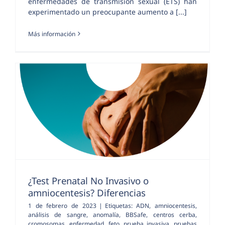
enfermedades de transmisión sexual (ETS) han
experimentado un preocupante aumento a [...]
Más información
¿Test Prenatal No Invasivo o
amniocentesis? Diferencias
1 de febrero de 2023
|
Etiquetas:
ADN
,
amniocentesis
,
análisis de sangre
,
anomalía
,
BBSafe
,
centros cerba
,
cromosomas
,
enfermedad
,
feto
,
prueba invasiva
,
pruebas