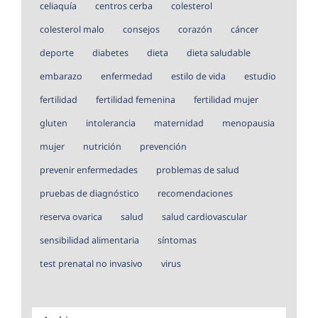
celiaquía
centros cerba
colesterol
colesterol malo
consejos
corazón
cáncer
deporte
diabetes
dieta
dieta saludable
embarazo
enfermedad
estilo de vida
estudio
fertilidad
fertilidad femenina
fertilidad mujer
gluten
intolerancia
maternidad
menopausia
mujer
nutrición
prevención
prevenir enfermedades
problemas de salud
pruebas de diagnóstico
recomendaciones
reserva ovarica
salud
salud cardiovascular
sensibilidad alimentaria
síntomas
test prenatal no invasivo
virus