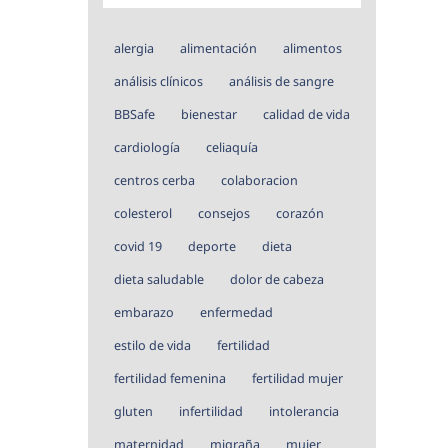
alergia
alimentación
alimentos
análisis clínicos
análisis de sangre
BBSafe
bienestar
calidad de vida
cardiología
celiaquía
centros cerba
colaboracion
colesterol
consejos
corazón
covid 19
deporte
dieta
dieta saludable
dolor de cabeza
embarazo
enfermedad
estilo de vida
fertilidad
fertilidad femenina
fertilidad mujer
gluten
infertilidad
intolerancia
maternidad
migraña
mujer