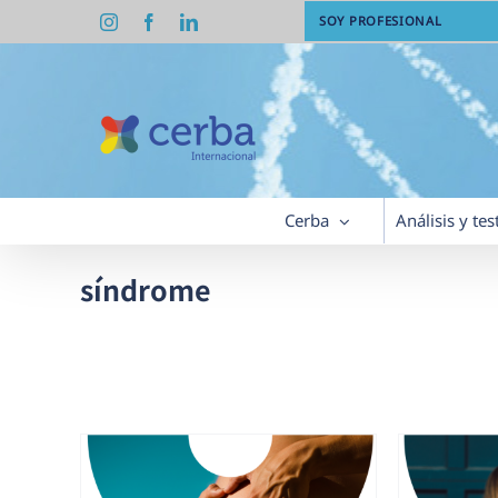
Saltar
Instagram
Facebook
LinkedIn
SOY PROFESIONAL
al
contenido
Cerba
Análisis y tes
síndrome