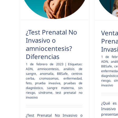
¿Test Prenatal No
Venta
Invasivo o
Prena
amniocentesis?
Invas
Diferencias
1 de feb
ADN
,
anál
1 de febrero de 2023
|
Etiquetas:
BBSafe
,
ce
ADN
,
amniocentesis
,
análisis de
enfermeda
sangre
,
anomalía
,
BBSafe
,
centros
diagnóstico
cerba
,
cromosomas
,
enfermedad
,
riesgo
,
sí
feto
,
prueba invasiva
,
pruebas de
invasivo
diagnóstico
,
sangre materna
,
sin
riesgo
,
síndrome
,
test prenatal no
invasivo
¿Qué es 
Invas
presenta
¿Test Prenatal No Invasivo o