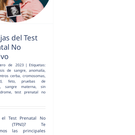
jas del Test
tal No
ivo
rero de 2023
|
Etiquetas:
isis de sangre
,
anomalía
,
ntros cerba
,
cromosomas
,
d
,
feto
,
pruebas de
,
sangre materna
,
sin
ndrome
,
test prenatal no
el Test Prenatal No
ivo (TPNI)? Te
mos las principales