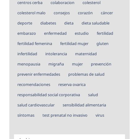
centros cerba
colaboracion
colesterol
colesterol malo
consejos
corazón
cáncer
deporte
diabetes
dieta
dieta saludable
embarazo
enfermedad
estudio
fertilidad
fertilidad femenina
fertilidad mujer
gluten
infertilidad
intolerancia
maternidad
menopausia
migraña
mujer
prevención
prevenir enfermedades
problemas de salud
recomendaciones
reserva ovarica
responsabilidad social corporativa
salud
salud cardiovascular
sensibilidad alimentaria
síntomas
test prenatal no invasivo
virus