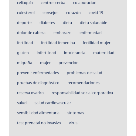
celiaquía
centros cerba
colaboracion
colesterol
consejos
corazón
covid 19
deporte
diabetes
dieta
dieta saludable
dolor de cabeza
embarazo
enfermedad
fertilidad
fertilidad femenina
fertilidad mujer
gluten
infertilidad
intolerancia
maternidad
migraña
mujer
prevención
prevenir enfermedades
problemas de salud
pruebas de diagnóstico
recomendaciones
reserva ovarica
responsabilidad social corporativa
salud
salud cardiovascular
sensibilidad alimentaria
síntomas
test prenatal no invasivo
virus