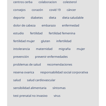
centros cerba
colaboracion
colesterol
consejos
corazón
covid 19
cáncer
deporte
diabetes
dieta
dieta saludable
dolor de cabeza
embarazo
enfermedad
estudio
fertilidad
fertilidad femenina
fertilidad mujer
gluten
infertilidad
intolerancia
maternidad
migraña
mujer
prevención
prevenir enfermedades
problemas de salud
recomendaciones
reserva ovarica
responsabilidad social corporativa
salud
salud cardiovascular
sensibilidad alimentaria
síntomas
test prenatal no invasivo
virus