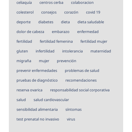
celiaquía
centros cerba
colaboracion
colesterol
consejos
corazón
covid 19
deporte
diabetes
dieta
dieta saludable
dolor de cabeza
embarazo
enfermedad
fertilidad
fertilidad femenina
fertilidad mujer
gluten
infertilidad
intolerancia
maternidad
migraña
mujer
prevención
prevenir enfermedades
problemas de salud
pruebas de diagnóstico
recomendaciones
reserva ovarica
responsabilidad social corporativa
salud
salud cardiovascular
sensibilidad alimentaria
síntomas
test prenatal no invasivo
virus