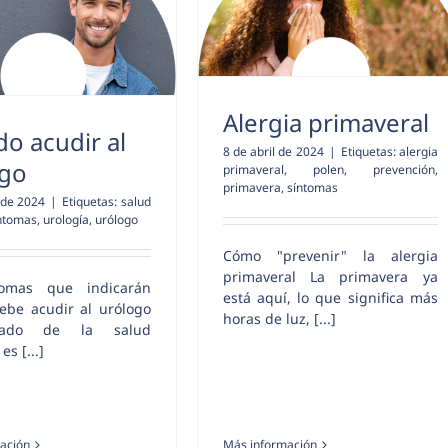
Alergia primaveral
o acudir al
8 de abril de 2024
|
Etiquetas:
alergia
ogo
primaveral
,
polen
,
prevención
,
primavera
,
síntomas
 de 2024
|
Etiquetas:
salud
ntomas
,
urología
,
urólogo
Cómo "prevenir" la alergia
primaveral La primavera ya
tomas que indicarán
está aquí, lo que significa más
ebe acudir al urólogo
horas de luz, [...]
dado de la salud
es [...]
ación
Más información