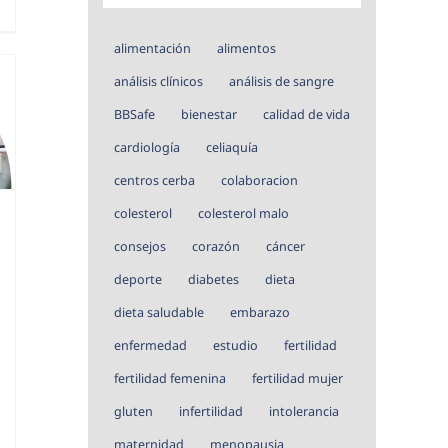
alimentación
alimentos
análisis clínicos
análisis de sangre
BBSafe
bienestar
calidad de vida
cardiología
celiaquía
centros cerba
colaboracion
colesterol
colesterol malo
consejos
corazón
cáncer
deporte
diabetes
dieta
dieta saludable
embarazo
enfermedad
estudio
fertilidad
fertilidad femenina
fertilidad mujer
gluten
infertilidad
intolerancia
maternidad
menopausia