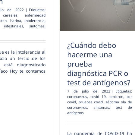
n
lio de 2022
|
Etiquetas:
,
cereales
,
enfermedad
uten
,
harina
,
intolerancia
,
 intestinales
,
síntomas
,
¿Cuándo debo
e es la intolerancia al
hacerme una
Solo un tercio de los
prueba
s está diagnosticado
diagnóstica PCR o
íaco Hoy te contamos
test de antígenos?
7 de julio de 2022
|
Etiquetas:
coronavirus
,
covid 19
,
omicron
,
pcr
covid
,
pruebas covid
,
séptima ola de
coronavirus
,
síntomas
,
test de
antígenos
La pandemia de COVID-19 ha