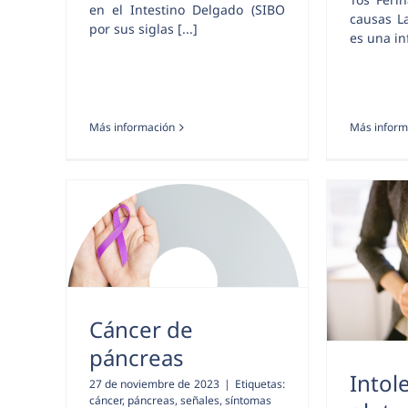
en el Intestino Delgado (SIBO
causas La
por sus siglas [...]
es una inf
Más información
Más inform
Cáncer de
páncreas
Intol
27 de noviembre de 2023
|
Etiquetas:
cáncer
,
páncreas
,
señales
,
síntomas