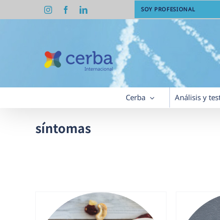
Saltar
Instagram
Facebook
LinkedIn
SOY PROFESIONAL
al
contenido
Cerba
Análisis y tes
síntomas