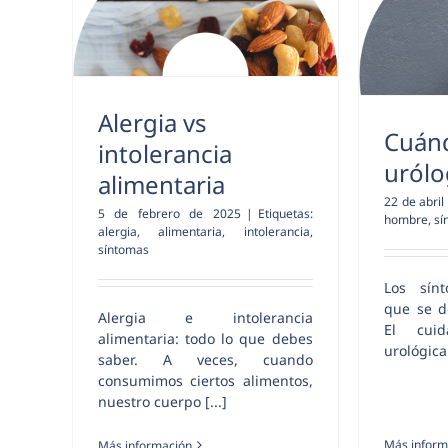
Alergia vs
Cuánd
intolerancia
uról
alimentaria
22 de abril
5 de febrero de 2025
|
Etiquetas:
hombre
,
sí
alergia
,
alimentaria
,
intolerancia
,
síntomas
Los sín
que se d
Alergia e intolerancia
El cui
alimentaria: todo lo que debes
urológica 
saber. A veces, cuando
consumimos ciertos alimentos,
nuestro cuerpo [...]
Más inform
Más información