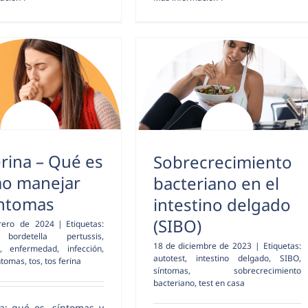
erina – Qué es
Sobrecrecimiento
mo manejar
bacteriano en el
íntomas
intestino delgado
(SIBO)
rero de 2024
|
Etiquetas:
,
bordetella pertussis
,
18 de diciembre de 2023
|
Etiquetas:
,
enfermedad
,
infección
,
autotest
,
intestino delgado
,
SIBO
,
ntomas
,
tos
,
tos ferina
síntomas
,
sobrecrecimiento
bacteriano
,
test en casa
na: qué es, síntomas y