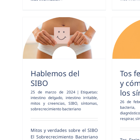
Hablemos del
Tos f
SIBO
y có
los s
25 de marzo de 2024
|
Etiquetas:
intestino delgado
,
intestino irritable
,
26 de feb
mitos y creencias
,
SIBO
,
síntomas
,
bacteria
sobrecrecimiento bacteriano
diagnóstico
respirar
,
sí
Mitos y verdades sobre el SIBO
El Sobrecrecimiento Bacteriano
Tos Feri