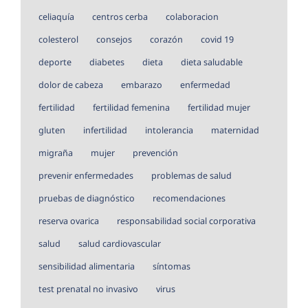
celiaquía
centros cerba
colaboracion
colesterol
consejos
corazón
covid 19
deporte
diabetes
dieta
dieta saludable
dolor de cabeza
embarazo
enfermedad
fertilidad
fertilidad femenina
fertilidad mujer
gluten
infertilidad
intolerancia
maternidad
migraña
mujer
prevención
prevenir enfermedades
problemas de salud
pruebas de diagnóstico
recomendaciones
reserva ovarica
responsabilidad social corporativa
salud
salud cardiovascular
sensibilidad alimentaria
síntomas
test prenatal no invasivo
virus