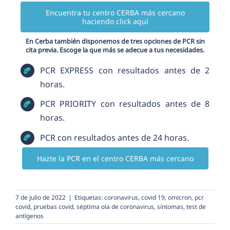
Encuentra tu centro CERBA más cercano
haciendo click aquí
En Cerba también disponemos de tres opciones de PCR sin
cita previa. Escoge la que más se adecue a tus necesidades.
PCR EXPRESS con resultados antes de 2
horas.
PCR PRIORITY con resultados antes de 8
horas.
PCR con resultados antes de 24 horas.
Hazte la PCR en el centro CERBA más cercano
7 de julio de 2022
|
Etiquetas:
coronavirus
,
covid 19
,
omicron
,
pcr
covid
,
pruebas covid
,
séptima ola de coronavirus
,
síntomas
,
test de
antígenos