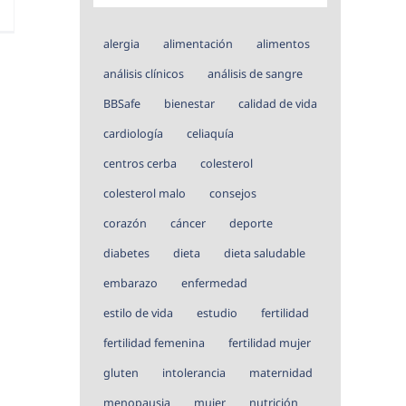
alergia
alimentación
alimentos
análisis clínicos
análisis de sangre
BBSafe
bienestar
calidad de vida
cardiología
celiaquía
centros cerba
colesterol
colesterol malo
consejos
corazón
cáncer
deporte
diabetes
dieta
dieta saludable
embarazo
enfermedad
estilo de vida
estudio
fertilidad
fertilidad femenina
fertilidad mujer
gluten
intolerancia
maternidad
menopausia
mujer
nutrición