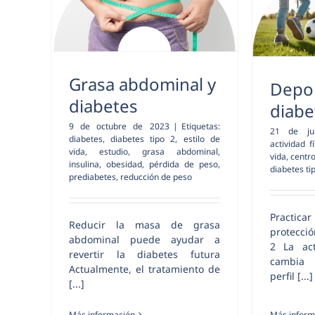
Grasa abdominal y
Depor
diabetes
diabe
9 de octubre de 2023
|
Etiquetas:
21 de ju
diabetes
,
diabetes tipo 2
,
estilo de
actividad fí
vida
,
estudio
,
grasa abdominal
,
vida
,
centr
insulina
,
obesidad
,
pérdida de peso
,
diabetes ti
prediabetes
,
reducción de peso
Practic
Reducir la masa de grasa
protecció
abdominal puede ayudar a
2 La act
revertir la diabetes futura
cambia s
Actualmente, el tratamiento de
perfil [...]
[...]
Más inform
Más información