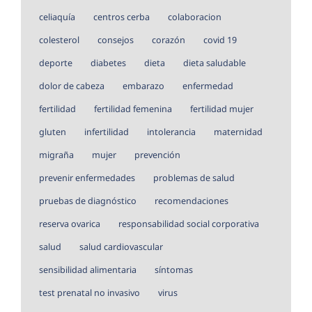
celiaquía
centros cerba
colaboracion
colesterol
consejos
corazón
covid 19
deporte
diabetes
dieta
dieta saludable
dolor de cabeza
embarazo
enfermedad
fertilidad
fertilidad femenina
fertilidad mujer
gluten
infertilidad
intolerancia
maternidad
migraña
mujer
prevención
prevenir enfermedades
problemas de salud
pruebas de diagnóstico
recomendaciones
reserva ovarica
responsabilidad social corporativa
salud
salud cardiovascular
sensibilidad alimentaria
síntomas
test prenatal no invasivo
virus