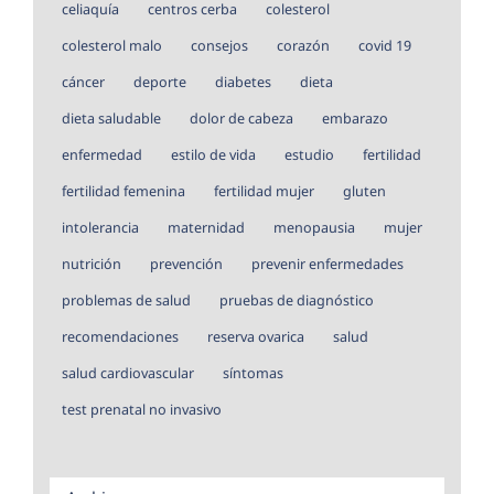
celiaquía
centros cerba
colesterol
colesterol malo
consejos
corazón
covid 19
cáncer
deporte
diabetes
dieta
dieta saludable
dolor de cabeza
embarazo
enfermedad
estilo de vida
estudio
fertilidad
fertilidad femenina
fertilidad mujer
gluten
intolerancia
maternidad
menopausia
mujer
nutrición
prevención
prevenir enfermedades
problemas de salud
pruebas de diagnóstico
recomendaciones
reserva ovarica
salud
salud cardiovascular
síntomas
test prenatal no invasivo