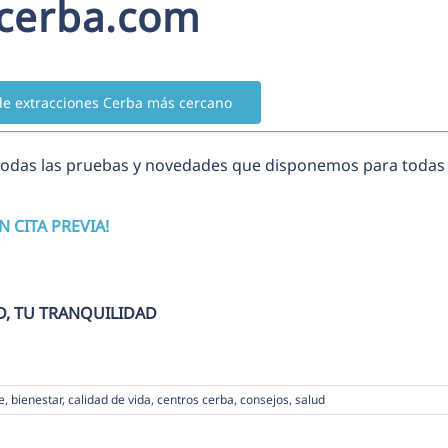
cerba.com
de extracciones Cerba más cercano
todas las pruebas y novedades que disponemos para todas
IN CITA PREVIA!
D, TU TRANQUILIDAD
e
,
bienestar
,
calidad de vida
,
centros cerba
,
consejos
,
salud