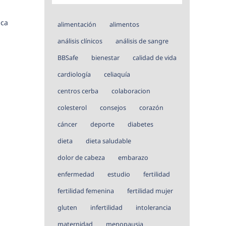
ica
alimentación
alimentos
análisis clínicos
análisis de sangre
BBSafe
bienestar
calidad de vida
cardiología
celiaquía
centros cerba
colaboracion
colesterol
consejos
corazón
cáncer
deporte
diabetes
dieta
dieta saludable
dolor de cabeza
embarazo
enfermedad
estudio
fertilidad
fertilidad femenina
fertilidad mujer
gluten
infertilidad
intolerancia
maternidad
menopausia