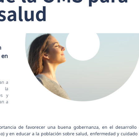
 salud
n
 en
an a
n la
es y
yan a
ortancia de favorecer una buena gobernanza, en el desarrollo
o) y en educar a la población sobre salud, enfermedad y cuidado