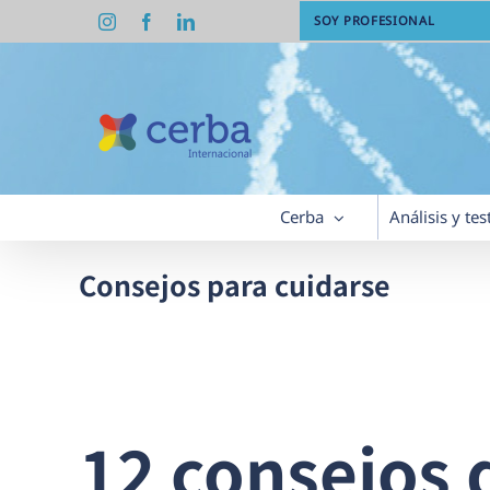
Saltar
Instagram
Facebook
LinkedIn
SOY PROFESIONAL
al
contenido
Cerba
Análisis y tes
Consejos para cuidarse
12 consejos 