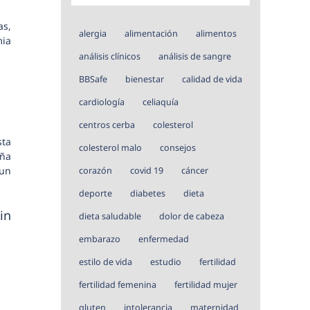
as,
alergia
alimentación
alimentos
mia
análisis clínicos
análisis de sangre
BBSafe
bienestar
calidad de vida
cardiología
celiaquía
centros cerba
colesterol
sta
colesterol malo
consejos
aña
 un
corazón
covid 19
cáncer
deporte
diabetes
dieta
in
dieta saludable
dolor de cabeza
embarazo
enfermedad
estilo de vida
estudio
fertilidad
fertilidad femenina
fertilidad mujer
gluten
intolerancia
maternidad