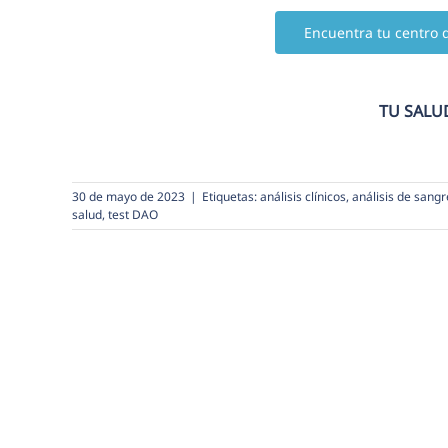
Encuentra tu centro 
TU SALU
30 de mayo de 2023
|
Etiquetas:
análisis clínicos
,
análisis de sangr
salud
,
test DAO