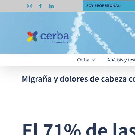
Saltar
Instagram
Facebook
LinkedIn
SOY PROFESIONAL
al
contenido
Cerba
Análisis y tes
Migraña y dolores de cabeza c
El 71% de la