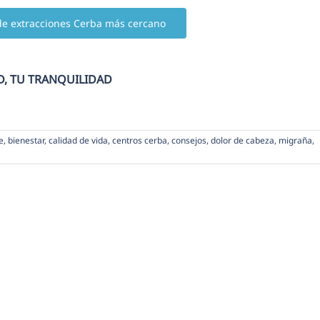
de extracciones Cerba más cercano
D, TU TRANQUILIDAD
e
,
bienestar
,
calidad de vida
,
centros cerba
,
consejos
,
dolor de cabeza
,
migraña
,