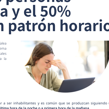
ea y el 50%
 patrón horari
falea
tema
rales
a la
r a ser inhabilitantes y es común que se produzcan siguiendo
última hora de la noche o a primera hora de la mañana
.