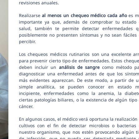
revisiones anuales.
Realizarse
al menos un chequeo médico cada año
es m
importante ya que, además de comprobar tu estado
salud, también te permite detectar enfermedades 
posiblemente no presenten síntomas y no sean fáciles
percibir.
Los chequeos médicos rutinarios son una excelente a
para prevenir cierto tipo de enfermedades. Estos chequ
deben incluir un
análisis de sangre
como método pa
diagnosticar una enfermedad antes de que los sínto
más evidentes aparezcan. De este modo, a partir de 
simple analítica, se pueden conocer en estado m
incipiente, enfermedades como la anemia, la diabet
ciertas patologías biliares, o la existencia de algún tipo
cáncer.
En algunos casos, el médico verá oportuna la realización
cultivos con el fin de detectar microbios o bacterias
nuestro organismo, que nos estén provocando algún t
de infección, que no pueda ser detectada mediante