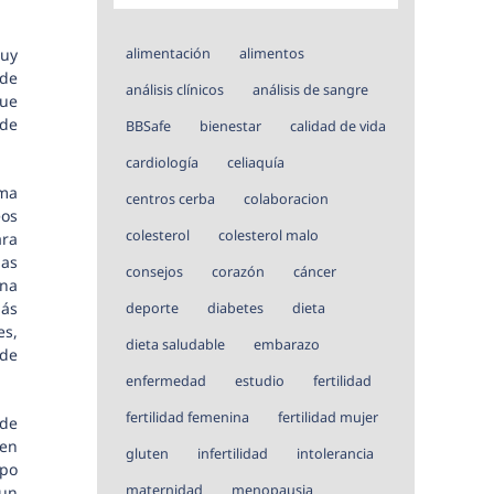
uy
alimentación
alimentos
 de
análisis clínicos
análisis de sangre
que
 de
BBSafe
bienestar
calidad de vida
cardiología
celiaquía
rma
centros cerba
colaboracion
eos
colesterol
colesterol malo
ra
mas
consejos
corazón
cáncer
una
ás
deporte
diabetes
dieta
es,
dieta saludable
embarazo
 de
enfermedad
estudio
fertilidad
fertilidad femenina
fertilidad mujer
 de
 en
gluten
infertilidad
intolerancia
ipo
maternidad
menopausia
 un