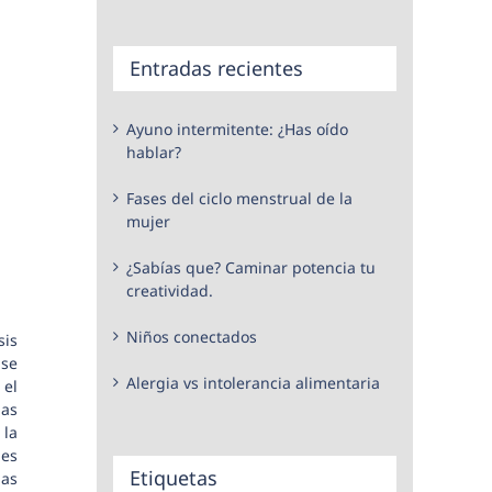
Entradas recientes
Ayuno intermitente: ¿Has oído
hablar?
Fases del ciclo menstrual de la
mujer
¿Sabías que? Caminar potencia tu
creatividad.
Niños conectados
sis
 se
Alergia vs intolerancia alimentaria
 el
las
 la
es
Etiquetas
las