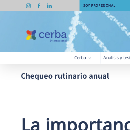
Saltar
Instagram
Facebook
LinkedIn
SOY PROFESIONAL
al
contenido
Cerba
Análisis y tes
Chequeo rutinario anual
La importanc