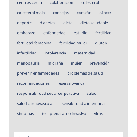
centros cerba
colaboracion
colesterol
colesterol malo
consejos
corazón
cáncer
deporte
diabetes
dieta
dieta saludable
embarazo
enfermedad
estudio
fertilidad
fertilidad femenina
fertilidad mujer
gluten
infertilidad
intolerancia
maternidad
menopausia
migraña
mujer
prevención
prevenir enfermedades
problemas de salud
recomendaciones
reserva ovarica
responsabilidad social corporativa
salud
salud cardiovascular
sensibilidad alimentaria
síntomas
test prenatal no invasivo
virus