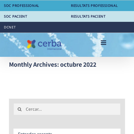
Skip
SOC PROFESSIONAL
RESULTATS PROFESSIONAL
to
content
SOC PACIENT
RESULTATS PACIENT
DCNET
Monthly Archives:
octubre 2022
Search
for:
Entrades recents