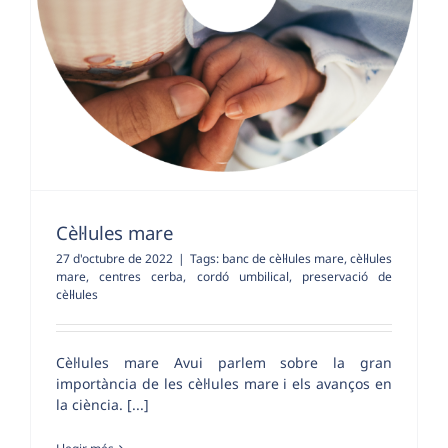
Cèl·lules mare
27 d'octubre de 2022
|
Tags:
banc de cèl·lules mare
,
cèl·lules
mare
,
centres cerba
,
cordó umbilical
,
preservació de
cèl·lules
Cèl·lules mare Avui parlem sobre la gran
importància de les cèl·lules mare i els avanços en
la ciència. [...]