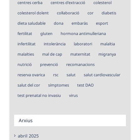
centres cerba
centres d'extracció
colesterol
colesterol dolent
col·laboració
cor
diabetis
dieta saludable
dona
embaràs
esport
fertilitat
gluten
hormona antimulleriana
infertilitat
intolerància
laboratori
malaltia
malalties
mal de cap
maternitat
migranya
nutrició
prevenció
recomanacions
reserva ovarica
rsc
salut
salut cardiovascular
salut del cor
símptomes
test DAO
test prenatal no invasiu
virus
Arxius
abril 2025