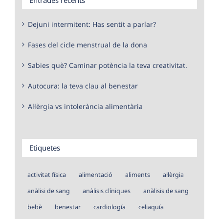
Dejuni intermitent: Has sentit a parlar?
Fases del cicle menstrual de la dona
Sabies què? Caminar potència la teva creativitat.
Autocura: la teva clau al benestar
Al·lèrgia vs intolerància alimentària
Etiquetes
activitat física
alimentació
aliments
al·lèrgia
anàlisi de sang
anàlisis clíniques
anàlisis de sang
bebè
benestar
cardiología
celiaquía