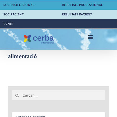
Skip
SOC PROFESSIONAL
RESULTATS PROFESSIONAL
to
content
SOC PACIENT
RESULTATS PACIENT
DCNET
alimentació
Search
for:
Entrades recents