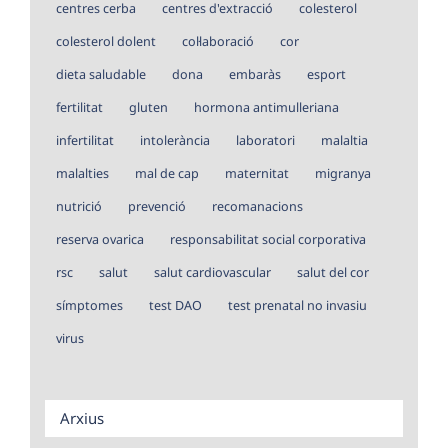
centres cerba
centres d'extracció
colesterol
colesterol dolent
col·laboració
cor
dieta saludable
dona
embaràs
esport
fertilitat
gluten
hormona antimulleriana
infertilitat
intolerància
laboratori
malaltia
malalties
mal de cap
maternitat
migranya
nutrició
prevenció
recomanacions
reserva ovarica
responsabilitat social corporativa
rsc
salut
salut cardiovascular
salut del cor
símptomes
test DAO
test prenatal no invasiu
virus
Arxius