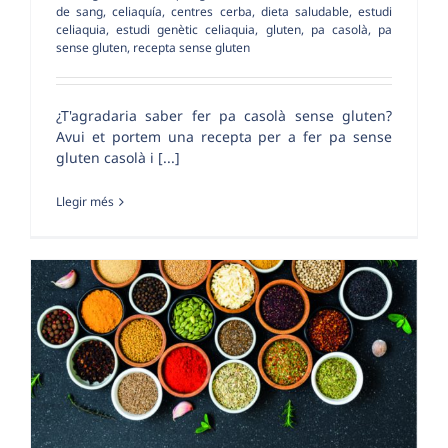
de sang
,
celiaquía
,
centres cerba
,
dieta saludable
,
estudi
celiaquia
,
estudi genètic celiaquia
,
gluten
,
pa casolà
,
pa
sense gluten
,
recepta sense gluten
¿T'agradaria saber fer pa casolà sense gluten?
Avui et portem una recepta per a fer pa sense
gluten casolà i [...]
Llegir més