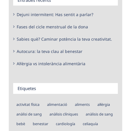
Dejuni intermitent: Has sentit a parlar?
Fases del cicle menstrual de la dona
Sabies què? Caminar potència la teva creativitat.
Autocura: la teva clau al benestar
Al·lèrgia vs intolerància alimentària
Etiquetes
activitat física
alimentació
aliments
al·lèrgia
anàlisi de sang
anàlisis clíniques
anàlisis de sang
bebè
benestar
cardiología
celiaquía