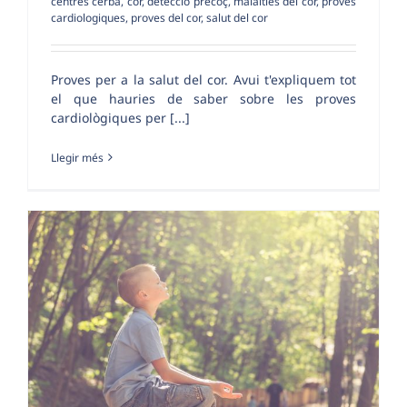
centres cerba
,
cor
,
detecció precoç
,
malalties del cor
,
proves
cardiologiques
,
proves del cor
,
salut del cor
Proves per a la salut del cor. Avui t'expliquem tot
el que hauries de saber sobre les proves
cardiològiques per [...]
Llegir més