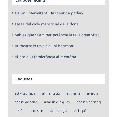
Dejuni intermitent: Has sentit a parlar?
Fases del cicle menstrual de la dona
Sabies què? Caminar potència la teva creativitat.
Autocura: la teva clau al benestar
Al·lèrgia vs intolerància alimentària
Etiquetes
activitat física
alimentació
aliments
al·lèrgia
anàlisi de sang
anàlisis clíniques
anàlisis de sang
bebè
benestar
cardiología
celiaquía