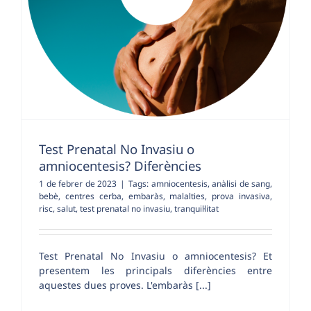
Test Prenatal No Invasiu o
amniocentesis? Diferències
1 de febrer de 2023
|
Tags:
amniocentesis
,
anàlisi de sang
,
bebè
,
centres cerba
,
embaràs
,
malalties
,
prova invasiva
,
risc
,
salut
,
test prenatal no invasiu
,
tranquil·litat
Test Prenatal No Invasiu o amniocentesis? Et
presentem les principals diferències entre
aquestes dues proves. L'embaràs [...]