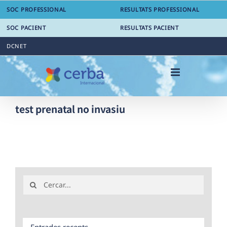
Skip
SOC PROFESSIONAL
RESULTATS PROFESSIONAL
to
content
SOC PACIENT
RESULTATS PACIENT
DCNET
test prenatal no invasiu
Search
for:
Entrades recents