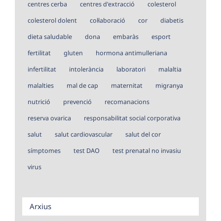
centres cerba
centres d'extracció
colesterol
colesterol dolent
col·laboració
cor
diabetis
dieta saludable
dona
embaràs
esport
fertilitat
gluten
hormona antimulleriana
infertilitat
intolerància
laboratori
malaltia
malalties
mal de cap
maternitat
migranya
nutrició
prevenció
recomanacions
reserva ovarica
responsabilitat social corporativa
salut
salut cardiovascular
salut del cor
símptomes
test DAO
test prenatal no invasiu
virus
Arxius