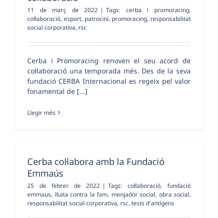
11 de març de 2022
|
Tags:
cerba i promoracing
,
col·laboració
,
esport
,
patrocini
,
promoracing
,
responsabilitat
social corporativa
,
rsc
Cerba i Promoracing renoven el seu acord de
col·laboració una temporada més. Des de la seva
fundació CERBA Internacional es regeix pel valor
fonamental de [...]
Llegir més
Cerba col·labora amb la Fundació
Emmaús
25 de febrer de 2022
|
Tags:
col·laboració
,
fundació
emmaus
,
lluita contra la fam
,
menjador social
,
obra social
,
responsabilitat social corporativa
,
rsc
,
tests d'antígens