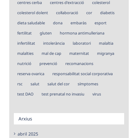
centres cerba
centres d'extracció
colesterol
colesterol dolent
col·laboració
cor
diabetis
dieta saludable
dona
embaràs
esport
fertilitat
gluten
hormona antimulleriana
infertilitat
intolerància
laboratori
malaltia
malalties
mal de cap
maternitat
migranya
nutrició
prevenció
recomanacions
reserva ovarica
responsabilitat social corporativa
rsc
salut
salut del cor
símptomes
test DAO
test prenatal no invasiu
virus
Arxius
abril 2025