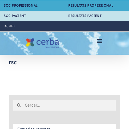
Skip
SOC PROFESSIONAL
RESULTATS PROFESSIONAL
to
content
SOC PACIENT
RESULTATS PACIENT
DCNET
rsc
Search
for:
Entrades recents