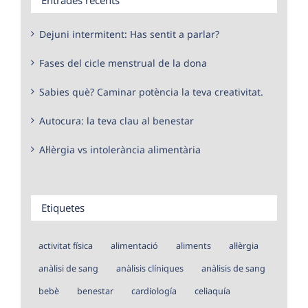
Dejuni intermitent: Has sentit a parlar?
Fases del cicle menstrual de la dona
Sabies què? Caminar potència la teva creativitat.
Autocura: la teva clau al benestar
Al·lèrgia vs intolerància alimentària
Etiquetes
activitat física
alimentació
aliments
al·lèrgia
anàlisi de sang
anàlisis clíniques
anàlisis de sang
bebè
benestar
cardiología
celiaquía