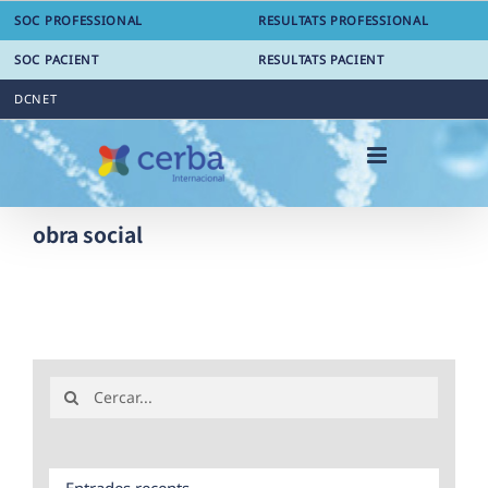
Skip
SOC PROFESSIONAL
RESULTATS PROFESSIONAL
to
content
SOC PACIENT
RESULTATS PACIENT
DCNET
obra social
Search
for:
Entrades recents