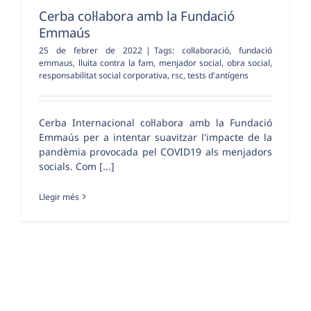
Cerba col·labora amb la Fundació
Emmaús
25 de febrer de 2022
|
Tags:
col·laboració
,
fundació
emmaus
,
lluita contra la fam
,
menjador social
,
obra social
,
responsabilitat social corporativa
,
rsc
,
tests d'antígens
Cerba Internacional col·labora amb la Fundació
Emmaús per a intentar suavitzar l'impacte de la
pandèmia provocada pel COVID19 als menjadors
socials. Com [...]
Llegir més