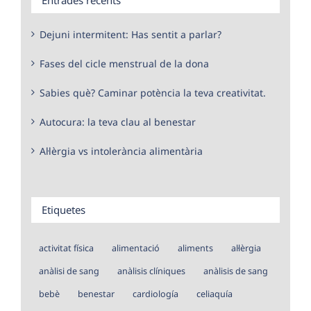
Dejuni intermitent: Has sentit a parlar?
Fases del cicle menstrual de la dona
Sabies què? Caminar potència la teva creativitat.
Autocura: la teva clau al benestar
Al·lèrgia vs intolerància alimentària
Etiquetes
activitat física
alimentació
aliments
al·lèrgia
anàlisi de sang
anàlisis clíniques
anàlisis de sang
bebè
benestar
cardiología
celiaquía