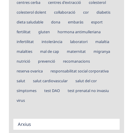
centres cerba
centres d'extracció
colesterol
colesterol dolent
col·laboració
cor
diabetis
dieta saludable
dona
embaràs
esport
fertilitat
gluten
hormona antimulleriana
infertilitat
intolerància
laboratori
malaltia
malalties
mal de cap
maternitat
migranya
nutrició
prevenció
recomanacions
reserva ovarica
responsabilitat social corporativa
salut
salut cardiovascular
salut del cor
símptomes
test DAO
test prenatal no invasiu
virus
Arxius