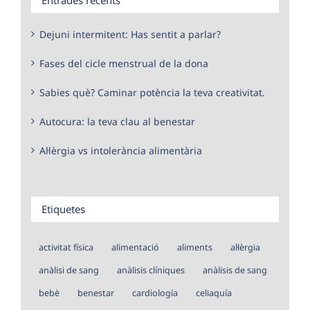
Dejuni intermitent: Has sentit a parlar?
Fases del cicle menstrual de la dona
Sabies què? Caminar potència la teva creativitat.
Autocura: la teva clau al benestar
Al·lèrgia vs intolerància alimentària
Etiquetes
activitat física
alimentació
aliments
al·lèrgia
anàlisi de sang
anàlisis clíniques
anàlisis de sang
bebè
benestar
cardiología
celiaquía