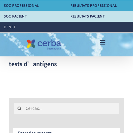
Skip
SOC PROFESSIONAL
RESULTATS PROFESSIONAL
to
content
SOC PACIENT
RESULTATS PACIENT
DCNET
tests d’antígens
Search
for:
Entrades recents