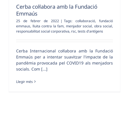
Cerba col·labora amb la Fundació
Emmaús
25 de febrer de 2022
|
Tags:
col·laboració
,
fundació
emmaus
,
lluita contra la fam
,
menjador social
,
obra social
,
responsabilitat social corporativa
,
rsc
,
tests d'antígens
Cerba Internacional col·labora amb la Fundació
Emmaús per a intentar suavitzar l'impacte de la
pandèmia provocada pel COVID19 als menjadors
socials. Com [...]
Llegir més