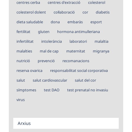
centres cerba
centres d'extracció
colesterol
colesterol dolent
col·laboració
cor
diabetis
dieta saludable
dona
embaràs
esport
fertilitat
gluten
hormona antimulleriana
infertilitat
intolerància
laboratori
malaltia
malalties
mal de cap
maternitat
migranya
nutrició
prevenció
recomanacions
reserva ovarica
responsabilitat social corporativa
salut
salut cardiovascular
salut del cor
símptomes
test DAO
test prenatal no invasiu
virus
Arxius