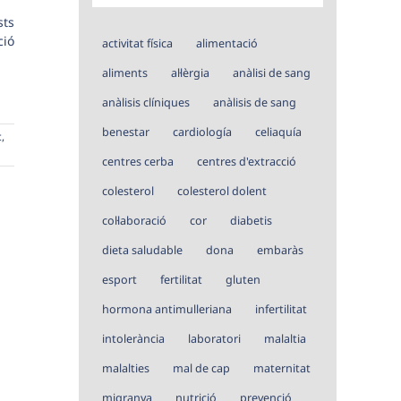
sts
ció
activitat física
alimentació
aliments
al·lèrgia
anàlisi de sang
anàlisis clíniques
anàlisis de sang
benestar
cardiología
celiaquía
c
,
centres cerba
centres d'extracció
colesterol
colesterol dolent
col·laboració
cor
diabetis
dieta saludable
dona
embaràs
esport
fertilitat
gluten
hormona antimulleriana
infertilitat
intolerància
laboratori
malaltia
malalties
mal de cap
maternitat
migranya
nutrició
prevenció