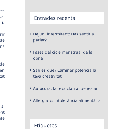
ues
us.
Entrades recents
fi.
Dejuni intermitent: Has sentit a
rir
parlar?
 de
ons
Fases del cicle menstrual de la
dona
 de
 en
Sabies què? Caminar potència la
tat
teva creativitat.
Autocura: la teva clau al benestar
Al·lèrgia vs intolerància alimentària
is.
ent
ple
Etiquetes