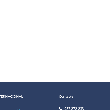
TERNACIONAL
Contacte
937 272 233