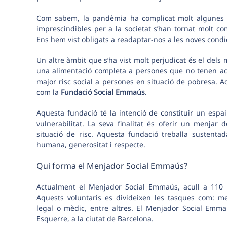
Com sabem, la pandèmia ha complicat molt algunes l
imprescindibles per a la societat s’han tornat molt com
Ens hem vist obligats a readaptar-nos a les noves condic
Un altre àmbit que s’ha vist molt perjudicat és el dels
una alimentació completa a persones que no tenen accé
major risc social a persones en situació de pobresa. A
com la
Fundació Social Emmaús
.
Aquesta fundació té la intenció de constituir un espai
vulnerabilitat. La seva finalitat és oferir un menja
situació de risc. Aquesta fundació treballa sustentada
humana, generositat i respecte.
Qui forma el Menjador Social Emmaús?
Actualment el Menjador Social Emmaús, acull a 110 p
Aquests voluntaris es divideixen les tasques com: me
legal o mèdic, entre altres. El Menjador Social Emm
Esquerre, a la ciutat de Barcelona.