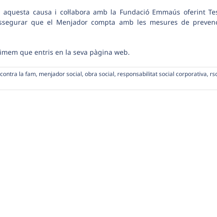
r a aquesta causa i col·labora amb la Fundació Emmaús oferint
Te
assegurar que el Menjador compta amb les mesures de preven
nimem que entris en la seva
pàgina web
.
a contra la fam
,
menjador social
,
obra social
,
responsabilitat social corporativa
,
rs