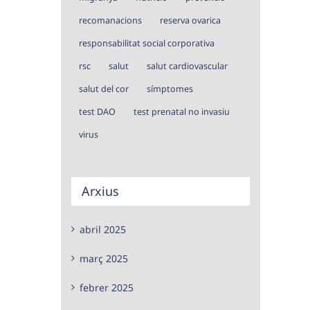
recomanacions
reserva ovarica
responsabilitat social corporativa
rsc
salut
salut cardiovascular
salut del cor
símptomes
test DAO
test prenatal no invasiu
virus
Arxius
abril 2025
març 2025
febrer 2025