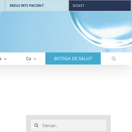
RESULTATS PACIENT
DCNET
a
Ca
BOTIGA DE SALUT
Search
for: