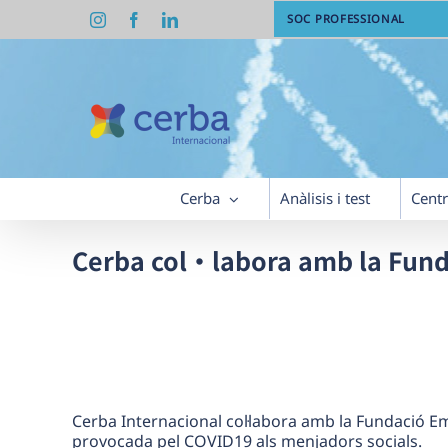
Skip
Instagram
Facebook
LinkedIn
SOC PROFESSIONAL
to
content
Cerba
Anàlisis i test
Cent
Cerba col·labora amb la Fun
Cerba Internacional col·labora amb la Fundació E
provocada pel COVID19 als menjadors socials.