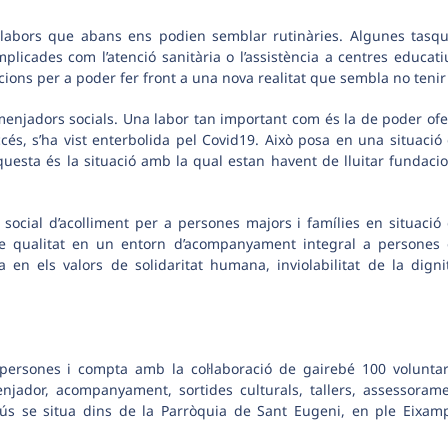
abors que abans ens podien semblar rutinàries. Algunes tasq
plicades com l’atenció sanitària o l’assistència a centres educati
ions per a poder fer front a una nova realitat que sembla no tenir 
 menjadors socials. Una labor tan important com és la de poder ofe
s, s’ha vist enterbolida pel Covid19. Això posa en una situació
questa és la situació amb la qual estan havent de lluitar fundaci
 social d’acolliment per a persones majors i famílies en situació
r de qualitat en un entorn d’acompanyament integral a persones
 en els valors de solidaritat humana, inviolabilitat de la digni
ersones i compta amb la col·laboració de gairebé 100 voluntar
njador, acompanyament, sortides culturals, tallers, assessoram
aús se situa dins de la Parròquia de Sant Eugeni, en ple Eixam