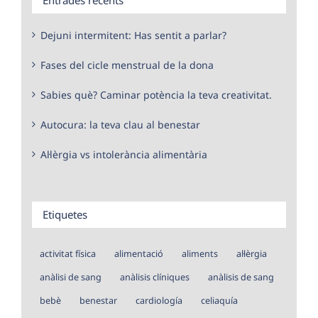
Dejuni intermitent: Has sentit a parlar?
Fases del cicle menstrual de la dona
Sabies què? Caminar potència la teva creativitat.
Autocura: la teva clau al benestar
Al·lèrgia vs intolerància alimentària
Etiquetes
activitat física
alimentació
aliments
al·lèrgia
anàlisi de sang
anàlisis clíniques
anàlisis de sang
bebè
benestar
cardiología
celiaquía