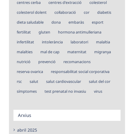
centres cerba
centres d'extracció
colesterol
colesterol dolent
col·laboració
cor
diabetis
dieta saludable
dona
embaràs
esport
fertilitat
gluten
hormona antimulleriana
infertilitat
intolerància
laboratori
malaltia
malalties
mal de cap
maternitat
migranya
nutrició
prevenció
recomanacions
reserva ovarica
responsabilitat social corporativa
rsc
salut
salut cardiovascular
salut del cor
símptomes
test prenatal no invasiu
virus
Arxius
abril 2025