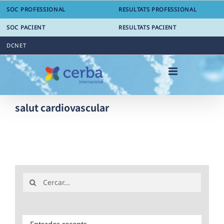
Skip
SOC PROFESSIONAL
RESULTATS PROFESSIONAL
to
content
SOC PACIENT
RESULTATS PACIENT
DCNET
salut cardiovascular
Search
for:
Entrades recents