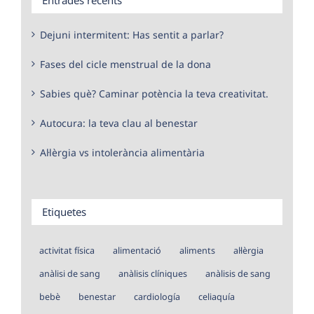
Dejuni intermitent: Has sentit a parlar?
Fases del cicle menstrual de la dona
Sabies què? Caminar potència la teva creativitat.
Autocura: la teva clau al benestar
Al·lèrgia vs intolerància alimentària
Etiquetes
activitat física
alimentació
aliments
al·lèrgia
anàlisi de sang
anàlisis clíniques
anàlisis de sang
bebè
benestar
cardiología
celiaquía