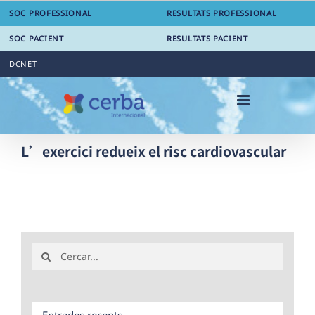
Skip
SOC PROFESSIONAL
RESULTATS PROFESSIONAL
to
content
SOC PACIENT
RESULTATS PACIENT
DCNET
L’exercici redueix el risc cardiovascular
Search
for:
Entrades recents