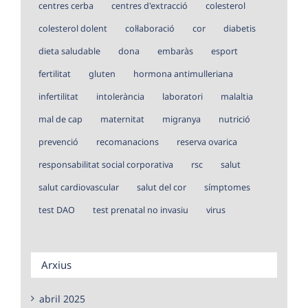
centres cerba
centres d'extracció
colesterol
colesterol dolent
col·laboració
cor
diabetis
dieta saludable
dona
embaràs
esport
fertilitat
gluten
hormona antimulleriana
infertilitat
intolerància
laboratori
malaltia
mal de cap
maternitat
migranya
nutrició
prevenció
recomanacions
reserva ovarica
responsabilitat social corporativa
rsc
salut
salut cardiovascular
salut del cor
símptomes
test DAO
test prenatal no invasiu
virus
Arxius
abril 2025