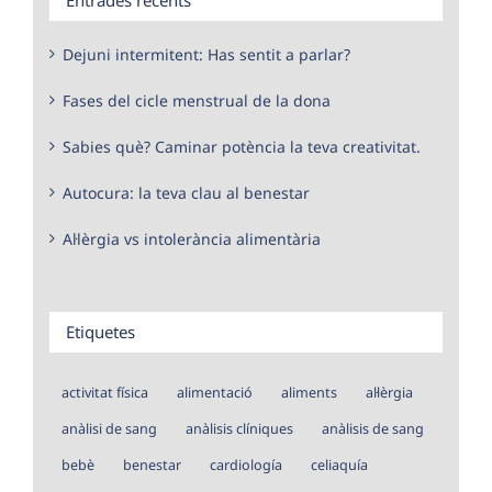
Dejuni intermitent: Has sentit a parlar?
Fases del cicle menstrual de la dona
Sabies què? Caminar potència la teva creativitat.
Autocura: la teva clau al benestar
Al·lèrgia vs intolerància alimentària
Etiquetes
activitat física
alimentació
aliments
al·lèrgia
anàlisi de sang
anàlisis clíniques
anàlisis de sang
bebè
benestar
cardiología
celiaquía