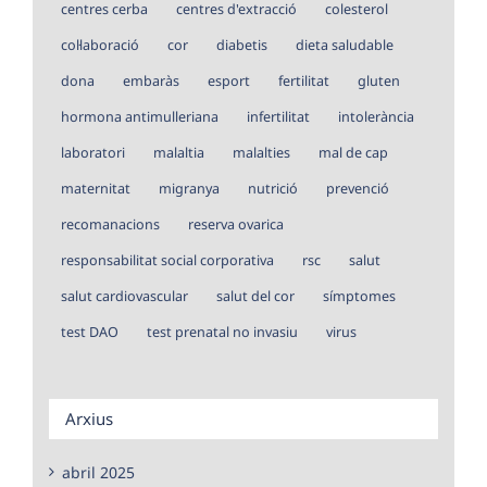
centres cerba
centres d'extracció
colesterol
col·laboració
cor
diabetis
dieta saludable
dona
embaràs
esport
fertilitat
gluten
hormona antimulleriana
infertilitat
intolerància
laboratori
malaltia
malalties
mal de cap
maternitat
migranya
nutrició
prevenció
recomanacions
reserva ovarica
responsabilitat social corporativa
rsc
salut
salut cardiovascular
salut del cor
símptomes
test DAO
test prenatal no invasiu
virus
Arxius
abril 2025