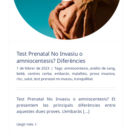
Test Prenatal No Invasiu o
amniocentesis? Diferències
1 de febrer de 2023
|
Tags:
amniocentesis
,
anàlisi de sang
,
bebè
,
centres cerba
,
embaràs
,
malalties
,
prova invasiva
,
risc
,
salut
,
test prenatal no invasiu
,
tranquil·litat
Test Prenatal No Invasiu o amniocentesis? Et
presentem les principals diferències entre
aquestes dues proves. L'embaràs [...]
Llegir més