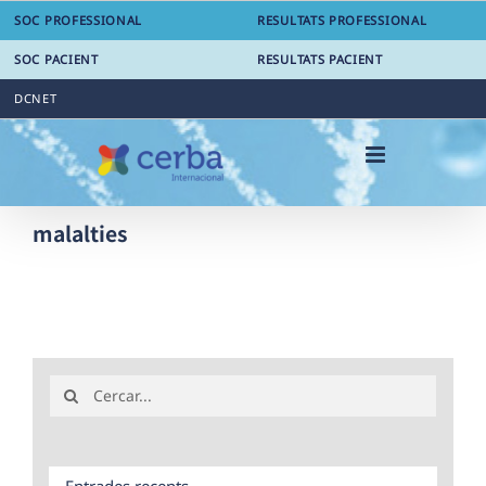
Skip
SOC PROFESSIONAL
RESULTATS PROFESSIONAL
to
content
SOC PACIENT
RESULTATS PACIENT
DCNET
malalties
Search
for:
Entrades recents