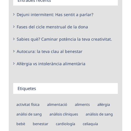
Dejuni intermitent: Has sentit a parlar?
Fases del cicle menstrual de la dona
Sabies què? Caminar potència la teva creativitat.
Autocura: la teva clau al benestar
Al·lèrgia vs intolerància alimentària
Etiquetes
activitat física
alimentació
aliments
al·lèrgia
anàlisi de sang
anàlisis clíniques
anàlisis de sang
bebè
benestar
cardiología
celiaquía