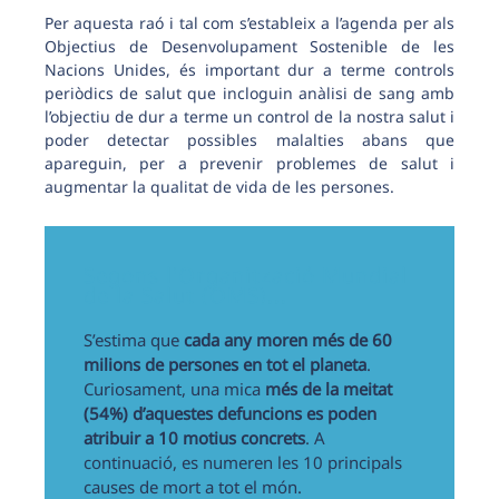
Per aquesta raó i tal com s’estableix a l’agenda per als
Objectius de Desenvolupament Sostenible de les
Nacions Unides, és important dur a terme controls
periòdics de salut que incloguin anàlisi de sang amb
l’objectiu de dur a terme un control de la nostra salut i
poder detectar possibles malalties abans que
apareguin, per a prevenir problemes de salut i
augmentar la qualitat de vida de les persones.
Segons l'Organització Mundial
de la Salut (OMS)...
S’estima que
cada any moren més de 60
milions de persones en tot el planeta
.
Curiosament, una mica
més de la meitat
(54%) d’aquestes defuncions es poden
atribuir a 10 motius concrets
. A
continuació, es numeren les 10 principals
causes de mort a tot el món.