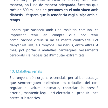
manera, no l’usa de manera adequada.
S’estima que
més de 500 milions de persones en el món viuen amb
diabetis i s’espera que la tendència vagi a l’alça amb el
temps
.
Encara que s’associï amb una malaltia comuna, és
important tenir en compte que pot tenir
complicacions greus si no es manté controlada. Pot
danyar els ulls, els ronyons i ho nervis, entre altres. A
més, pot portar a malalties cardíaques, vessaments
cerebrals i la necessitat d’amputar extremitats.
10. Malalties renals
Els ronyons són òrgans essencials per al benestar, ja
que s’encarreguen d’eliminar les deixalles del cos,
regular el volum plasmàtic, controlar la pressió
arterial, mantenir l’equilibri electrolític i produir unes
certes substàncies.