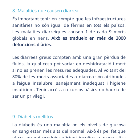
8. Malalties que causen diarrea
És important tenir en compte que les infraestructures
sanitàries no són igual de fèrries en tots els països.
Les malalties diarreiques causen 1 de cada 9 morts
globals en nens.
Això es tradueix en més de 2000
defuncions diàries
.
Les diarrees greus compten amb una gran pèrdua de
fluids, la qual cosa pot variar en deshidratació i mort
si no es prenen les mesures adequades. Al voltant del
80% de les morts associades a diarrea són atribuïdes
a l’aigua insalubre, sanejament inadequat i higiene
insuficient. Tenir accés a recursos bàsics no hauria de
ser un privilegi.
9. Diabetis mellitus
La diabetis és una malaltia on els nivells de glucosa
en sang estan més alts del normal. Això és pel fet que
el cos no pot produir suficient insulina o, d’una altra