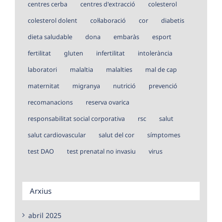
centres cerba
centres d'extracció
colesterol
colesterol dolent
col·laboració
cor
diabetis
dieta saludable
dona
embaràs
esport
fertilitat
gluten
infertilitat
intolerància
laboratori
malaltia
malalties
mal de cap
maternitat
migranya
nutrició
prevenció
recomanacions
reserva ovarica
responsabilitat social corporativa
rsc
salut
salut cardiovascular
salut del cor
símptomes
test DAO
test prenatal no invasiu
virus
Arxius
abril 2025