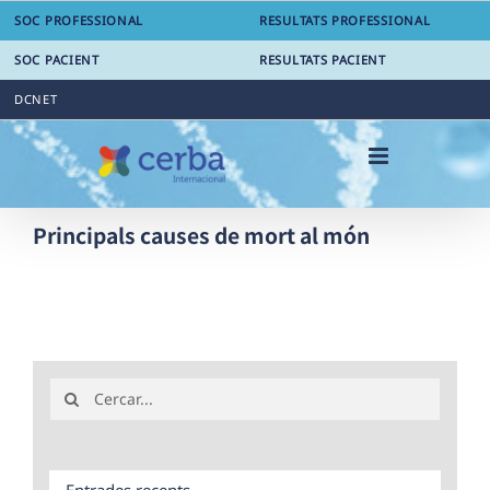
Skip
SOC PROFESSIONAL
RESULTATS PROFESSIONAL
to
content
SOC PACIENT
RESULTATS PACIENT
DCNET
Principals causes de mort al món
Search
for:
Entrades recents