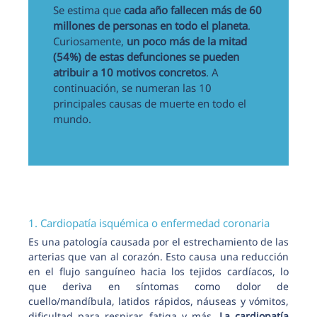
Se estima que
cada año fallecen más de 60
millones de personas en todo el planeta
.
Curiosamente,
un poco más de la mitad
(54%) de estas defunciones se pueden
atribuir a 10 motivos concretos
. A
continuación, se numeran las 10
principales causas de muerte en todo el
mundo.
1. Cardiopatía isquémica o enfermedad coronaria
Es una patología causada por el estrechamiento de las
arterias que van al corazón. Esto causa una reducción
en el flujo sanguíneo hacia los tejidos cardíacos, lo
que deriva en síntomas como dolor de
cuello/mandíbula, latidos rápidos, náuseas y vómitos,
dificultad para respirar, fatiga y más.
La cardiopatía