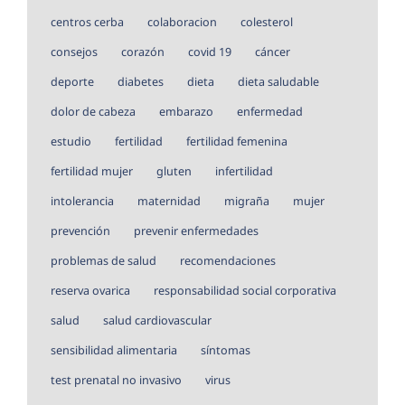
centros cerba
colaboracion
colesterol
consejos
corazón
covid 19
cáncer
deporte
diabetes
dieta
dieta saludable
dolor de cabeza
embarazo
enfermedad
estudio
fertilidad
fertilidad femenina
fertilidad mujer
gluten
infertilidad
intolerancia
maternidad
migraña
mujer
prevención
prevenir enfermedades
problemas de salud
recomendaciones
reserva ovarica
responsabilidad social corporativa
salud
salud cardiovascular
sensibilidad alimentaria
síntomas
test prenatal no invasivo
virus