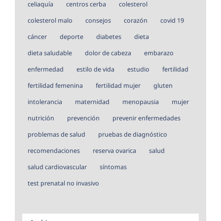
celiaquía
centros cerba
colesterol
colesterol malo
consejos
corazón
covid 19
cáncer
deporte
diabetes
dieta
dieta saludable
dolor de cabeza
embarazo
enfermedad
estilo de vida
estudio
fertilidad
fertilidad femenina
fertilidad mujer
gluten
intolerancia
maternidad
menopausia
mujer
nutrición
prevención
prevenir enfermedades
problemas de salud
pruebas de diagnóstico
recomendaciones
reserva ovarica
salud
salud cardiovascular
síntomas
test prenatal no invasivo