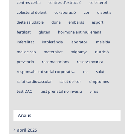
centres cerba
centres d'extracció
colesterol
colesterol dolent
col·laboració
cor
diabetis
dieta saludable
dona
embaràs
esport
fertilitat
gluten
hormona antimulleriana
infertilitat
intolerància
laboratori
malaltia
mal de cap
maternitat
migranya
nutrició
prevenció
recomanacions
reserva ovarica
responsabilitat social corporativa
rsc
salut
salut cardiovascular
salut del cor
símptomes
test DAO
test prenatal no invasiu
virus
Arxius
abril 2025