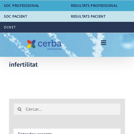
Skip
SOC PROFESSIONAL
RESULTATS PROFESSIONAL
to
content
SOC PACIENT
RESULTATS PACIENT
DCNET
infertilitat
Search
for:
Entrades recents