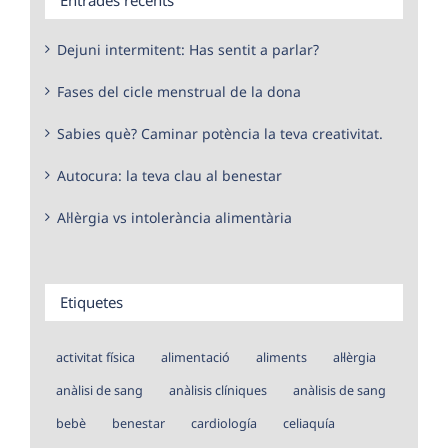
Dejuni intermitent: Has sentit a parlar?
Fases del cicle menstrual de la dona
Sabies què? Caminar potència la teva creativitat.
Autocura: la teva clau al benestar
Al·lèrgia vs intolerància alimentària
Etiquetes
activitat física
alimentació
aliments
al·lèrgia
anàlisi de sang
anàlisis clíniques
anàlisis de sang
bebè
benestar
cardiología
celiaquía