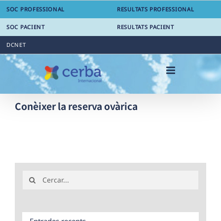
Skip
SOC PROFESSIONAL
RESULTATS PROFESSIONAL
to
content
SOC PACIENT
RESULTATS PACIENT
DCNET
Conèixer la reserva ovàrica
Search
for:
Entrades recents