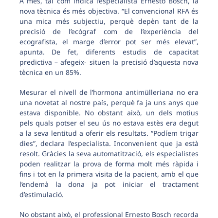
A més, tal com indica l’especialista Ernesto Bosch, la
nova tècnica és més objectiva. “El convencional RFA és
una mica més subjectiu, perquè depèn tant de la
precisió de l’ecògraf com de l’experiència del
ecografista, el marge d’error pot ser més elevat”,
apunta. De fet, diferents estudis de capacitat
predictiva – afegeix- situen la precisió d’aquesta nova
tècnica en un 85%.
Mesurar el nivell de l’hormona antimülleriana no era
una novetat al nostre país, perquè fa ja uns anys que
estava disponible. No obstant això, un dels motius
pels quals potser el seu ús no estava estès era degut
a la seva lentitud a oferir els resultats. “Podíem trigar
dies”, declara l’especialista. Inconvenient que ja està
resolt. Gràcies la seva automatització, els especialistes
poden realitzar la prova de forma molt més ràpida i
fins i tot en la primera visita de la pacient, amb el que
l’endemà la dona ja pot iniciar el tractament
d’estimulació.
No obstant això, el professional Ernesto Bosch recorda