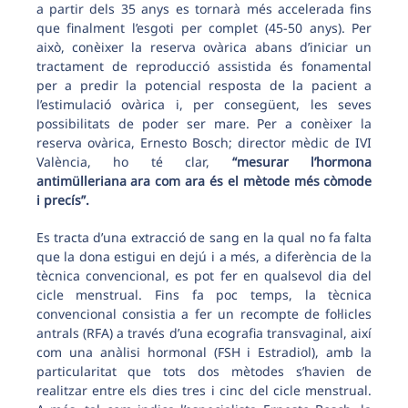
a partir dels 35 anys es tornarà més accelerada fins
que finalment l’esgoti per complet (45-50 anys). Per
això, conèixer la reserva ovàrica abans d’iniciar un
tractament de reproducció assistida és fonamental
per a predir la potencial resposta de la pacient a
l’estimulació ovàrica i, per consegüent, les seves
possibilitats de poder ser mare. Per a conèixer la
reserva ovàrica, Ernesto Bosch; director mèdic de IVI
València, ho té clar,
“mesurar l’hormona
antimülleriana ara com ara és el mètode més còmode
i precís”.
Es tracta d’una extracció de sang en la qual no fa falta
que la dona estigui en dejú i a més, a diferència de la
tècnica convencional, es pot fer en qualsevol dia del
cicle menstrual. Fins fa poc temps, la tècnica
convencional consistia a fer un recompte de fol·licles
antrals (RFA) a través d’una ecografia transvaginal, així
com una anàlisi hormonal (FSH i Estradiol), amb la
particularitat que tots dos mètodes s’havien de
realitzar entre els dies tres i cinc del cicle menstrual.