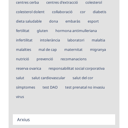
centres cerba
centres d'extracció
colesterol
colesterol dolent
col·laboració
cor
diabetis
dieta saludable
dona
embaràs
esport
fertilitat
gluten
hormona antimulleriana
infertilitat
intolerància
laboratori
malaltia
malalties
mal de cap
maternitat
migranya
nutrició
prevenció
recomanacions
reserva ovarica
responsabilitat social corporativa
salut
salut cardiovascular
salut del cor
símptomes
test DAO
test prenatal no invasiu
virus
Arxius