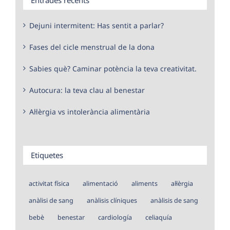
Dejuni intermitent: Has sentit a parlar?
Fases del cicle menstrual de la dona
Sabies què? Caminar potència la teva creativitat.
Autocura: la teva clau al benestar
Al·lèrgia vs intolerància alimentària
Etiquetes
activitat física
alimentació
aliments
al·lèrgia
anàlisi de sang
anàlisis clíniques
anàlisis de sang
bebè
benestar
cardiología
celiaquía