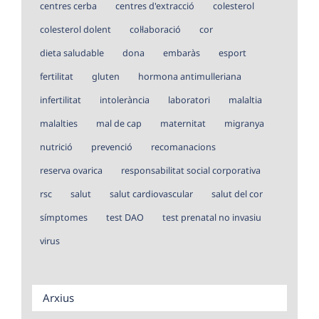
centres cerba
centres d'extracció
colesterol
colesterol dolent
col·laboració
cor
dieta saludable
dona
embaràs
esport
fertilitat
gluten
hormona antimulleriana
infertilitat
intolerància
laboratori
malaltia
malalties
mal de cap
maternitat
migranya
nutrició
prevenció
recomanacions
reserva ovarica
responsabilitat social corporativa
rsc
salut
salut cardiovascular
salut del cor
símptomes
test DAO
test prenatal no invasiu
virus
Arxius