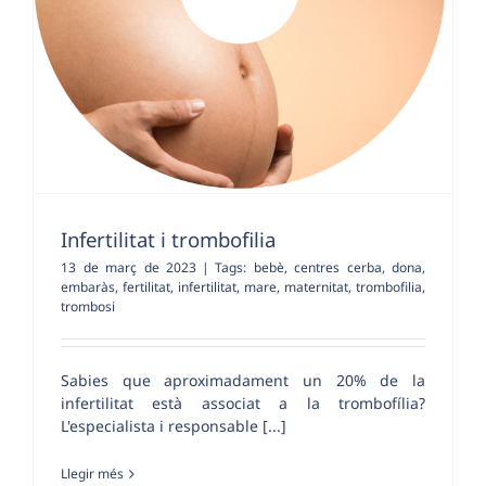
Infertilitat i trombofilia
13 de març de 2023
|
Tags:
bebè
,
centres cerba
,
dona
,
embaràs
,
fertilitat
,
infertilitat
,
mare
,
maternitat
,
trombofilia
,
trombosi
Sabies que aproximadament un 20% de la
infertilitat està associat a la trombofília?
L'especialista i responsable [...]
Llegir més