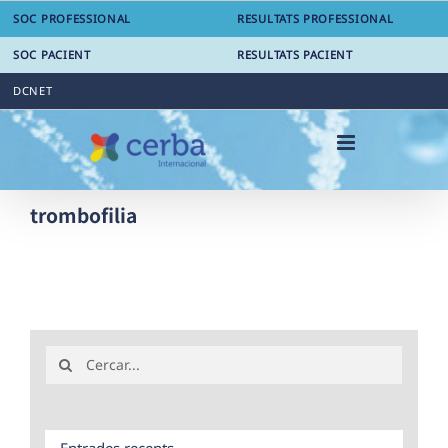
Skip
SOC PROFESSIONAL
RESULTATS PROFESSIONAL
to
content
SOC PACIENT
RESULTATS PACIENT
DCNET
trombofilia
Search
for:
Entrades recents