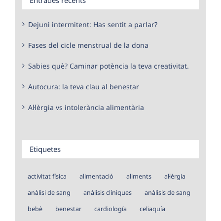
Dejuni intermitent: Has sentit a parlar?
Fases del cicle menstrual de la dona
Sabies què? Caminar potència la teva creativitat.
Autocura: la teva clau al benestar
Al·lèrgia vs intolerància alimentària
Etiquetes
activitat física
alimentació
aliments
al·lèrgia
anàlisi de sang
anàlisis clíniques
anàlisis de sang
bebè
benestar
cardiología
celiaquía