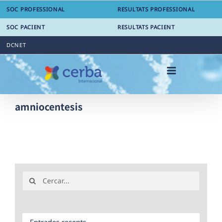
Skip
SOC PROFESSIONAL
RESULTATS PROFESSIONAL
to
content
SOC PACIENT
RESULTATS PACIENT
DCNET
amniocentesis
Search
for:
Entrades recents