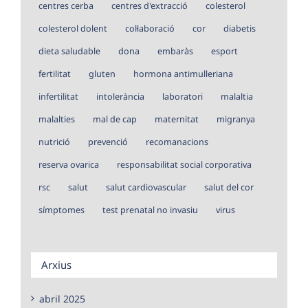
centres cerba
centres d'extracció
colesterol
colesterol dolent
col·laboració
cor
diabetis
dieta saludable
dona
embaràs
esport
fertilitat
gluten
hormona antimulleriana
infertilitat
intolerància
laboratori
malaltia
malalties
mal de cap
maternitat
migranya
nutrició
prevenció
recomanacions
reserva ovarica
responsabilitat social corporativa
rsc
salut
salut cardiovascular
salut del cor
símptomes
test prenatal no invasiu
virus
Arxius
abril 2025