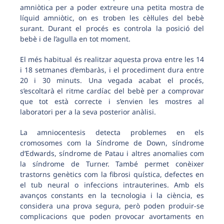
amniòtica per a poder extreure una petita mostra de
líquid amniòtic, on es troben les cèl·lules del bebè
surant. Durant el procés es controla la posició del
bebè i de l’agulla en tot moment.
El més habitual és realitzar aquesta prova entre les 14
i 18 setmanes d’embaràs, i el procediment dura entre
20 i 30 minuts. Una vegada acabat el procés,
s’escoltarà el ritme cardíac del bebè per a comprovar
que tot està correcte i s’envien les mostres al
laboratori per a la seva posterior anàlisi.
La amniocentesis detecta problemes en els
cromosomes com la Síndrome de Down, síndrome
d’Edwards, síndrome de Patau i altres anomalies com
la síndrome de Turner. També permet conèixer
trastorns genètics com la fibrosi quística, defectes en
el tub neural o infeccions intrauterines. Amb els
avanços constants en la tecnologia i la ciència, es
considera una prova segura, però poden produir-se
complicacions que poden provocar avortaments en