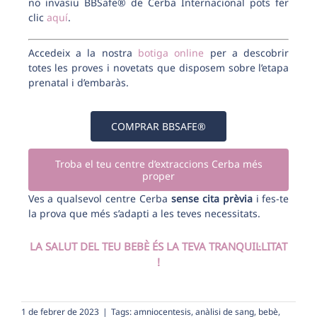
no invasiu BBSafe® de Cerba Internacional pots fer
clic
aquí
.
Accedeix a la nostra
botiga online
per a descobrir
totes les proves i novetats que disposem sobre l’etapa
prenatal i d’embaràs.
COMPRAR BBSAFE®
Troba el teu centre d’extraccions Cerba més
proper
Ves a qualsevol centre Cerba
sense cita prèvia
i fes-te
la prova que més s’adapti a les teves necessitats.
LA SALUT DEL TEU BEBÈ ÉS LA TEVA TRANQUIL·LITAT
!
1 de febrer de 2023
|
Tags:
amniocentesis
,
anàlisi de sang
,
bebè
,