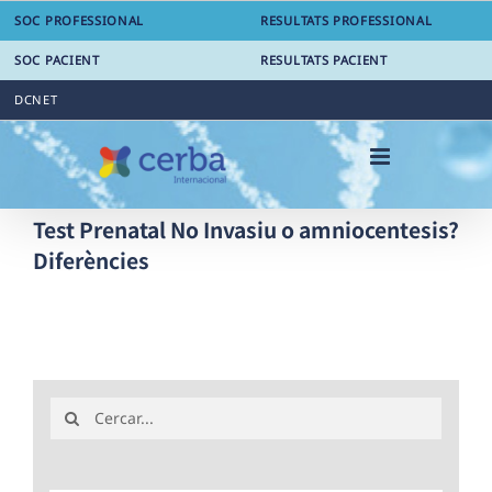
Skip
SOC PROFESSIONAL
RESULTATS PROFESSIONAL
to
content
SOC PACIENT
RESULTATS PACIENT
DCNET
Test Prenatal No Invasiu o amniocentesis?
Diferències
Search
for: