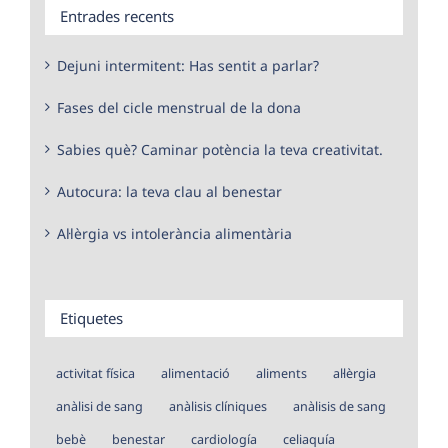
Entrades recents
Dejuni intermitent: Has sentit a parlar?
Fases del cicle menstrual de la dona
Sabies què? Caminar potència la teva creativitat.
Autocura: la teva clau al benestar
Al·lèrgia vs intolerància alimentària
Etiquetes
activitat física
alimentació
aliments
al·lèrgia
anàlisi de sang
anàlisis clíniques
anàlisis de sang
bebè
benestar
cardiología
celiaquía