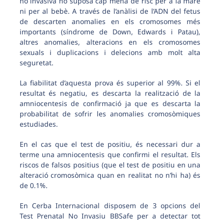
no invasiva no suposa cap mena de risc per a la mare
ni per al bebè. A través de l’anàlisi de l’ADN del fetus
de descarten anomalies en els cromosomes més
importants (síndrome de Down, Edwards i Patau),
altres anomalies, alteracions en els cromosomes
sexuals i duplicacions i delecions amb molt alta
seguretat.
La fiabilitat d’aquesta prova és superior al 99%. Si el
resultat és negatiu, es descarta la realització de la
amniocentesis de confirmació ja que es descarta la
probabilitat de sofrir les anomalies cromosòmiques
estudiades.
En el cas que el test de positiu, és necessari dur a
terme una amniocentesis que confirmi el resultat. Els
riscos de falsos positius (que el test de positiu en una
alteració cromosòmica quan en realitat no n’hi ha) és
de 0.1%.
En Cerba Internacional disposem de 3 opcions del
Test Prenatal No Invasiu BBSafe per a detectar tot