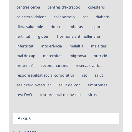
centres cerba
centres d'extracció
colesterol
colesterol dolent
col·laboració
cor
diabetis
dieta saludable
dona
embaràs
esport
fertilitat
gluten
hormona antimulleriana
infertilitat
intolerància
malaltia
malalties
mal de cap
maternitat
migranya
nutrició
prevenció
recomanacions
reserva ovarica
responsabilitat social corporativa
rsc
salut
salut cardiovascular
salut del cor
símptomes
test DAO
test prenatal no invasiu
virus
Arxius