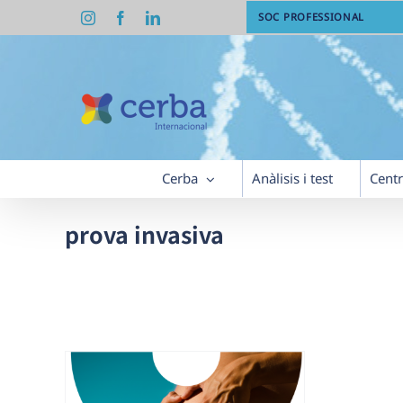
Skip
Instagram
Facebook
LinkedIn
SOC PROFESSIONAL
to
content
Cerba
Anàlisis i test
Cent
prova invasiva