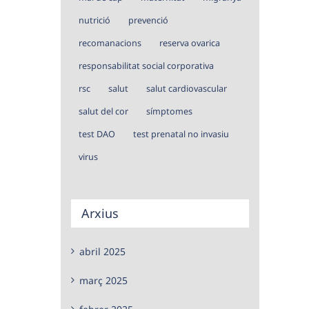
nutrició
prevenció
recomanacions
reserva ovarica
responsabilitat social corporativa
rsc
salut
salut cardiovascular
salut del cor
símptomes
test DAO
test prenatal no invasiu
virus
Arxius
abril 2025
març 2025