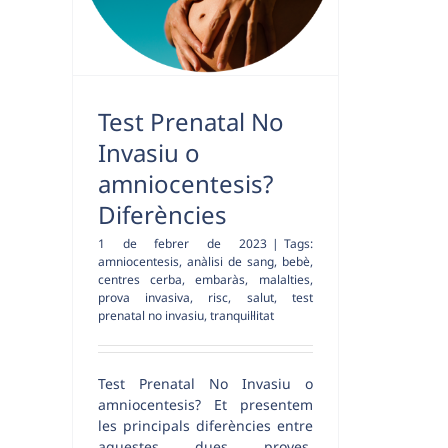
Test Prenatal No
Invasiu o
amniocentesis?
Diferències
1 de febrer de 2023
|
Tags:
amniocentesis
,
anàlisi de sang
,
bebè
,
centres cerba
,
embaràs
,
malalties
,
prova invasiva
,
risc
,
salut
,
test
prenatal no invasiu
,
tranquil·litat
Test Prenatal No Invasiu o
amniocentesis? Et presentem
les principals diferències entre
aquestes dues proves.