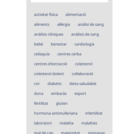
activitat física
alimentació
aliments
al·lèrgia
anàlisi de sang
anàlisis clíniques
anàlisis de sang
bebè
benestar
cardiología
celiaquía
centres cerba
centres d'extracció
colesterol
colesterol dolent
col·laboració
cor
diabetis
dieta saludable
dona
embaràs
esport
fertilitat
gluten
hormona antimulleriana
infertilitat
laboratori
malaltia
malalties
mal de cap
maternitat
migranya