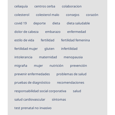
celiaquía
centros cerba
colaboracion
colesterol
colesterol malo
consejos
corazón
covid 19
deporte
dieta
dieta saludable
dolor de cabeza
embarazo
enfermedad
estilo de vida
fertilidad
fertilidad femenina
fertilidad mujer
gluten
infertilidad
intolerancia
maternidad
menopausia
migraña
mujer
nutrición
prevención
prevenir enfermedades
problemas de salud
pruebas de diagnóstico
recomendaciones
responsabilidad social corporativa
salud
salud cardiovascular
síntomas
test prenatal no invasivo