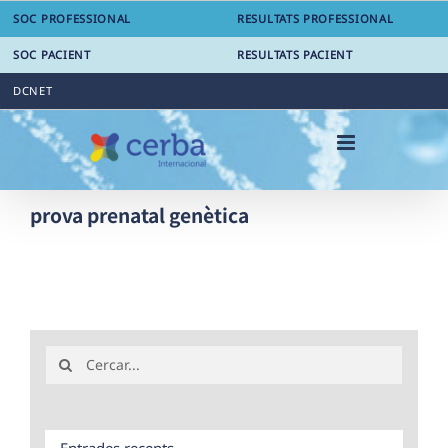
Skip
SOC PROFESSIONAL
RESULTATS PROFESSIONAL
to
content
SOC PACIENT
RESULTATS PACIENT
DCNET
prova prenatal genètica
Search
for:
Entrades recents