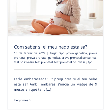
Com saber si el meu nadó està sa?
18 de febrer de 2022
|
Tags:
nipt
,
prova genetica
,
prova
prenatal
,
prova prenatal genètica
,
prova prenatal sense risc
,
test no invasiu
,
test prenatal
,
test prenatal no invasiu
,
tpni
Estàs embarassada? Et preguntes si el teu bebè
està sa? Amb l'embaràs s'inicia un viatge de 9
mesos en què tant [...]
Llegir més