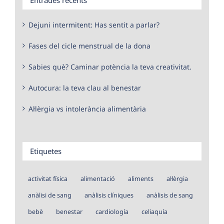
Dejuni intermitent: Has sentit a parlar?
Fases del cicle menstrual de la dona
Sabies què? Caminar potència la teva creativitat.
Autocura: la teva clau al benestar
Al·lèrgia vs intolerància alimentària
Etiquetes
activitat física
alimentació
aliments
al·lèrgia
anàlisi de sang
anàlisis clíniques
anàlisis de sang
bebè
benestar
cardiología
celiaquía