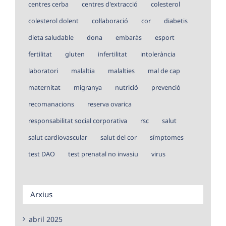
centres cerba
centres d'extracció
colesterol
colesterol dolent
col·laboració
cor
diabetis
dieta saludable
dona
embaràs
esport
fertilitat
gluten
infertilitat
intolerància
laboratori
malaltia
malalties
mal de cap
maternitat
migranya
nutrició
prevenció
recomanacions
reserva ovarica
responsabilitat social corporativa
rsc
salut
salut cardiovascular
salut del cor
símptomes
test DAO
test prenatal no invasiu
virus
Arxius
abril 2025