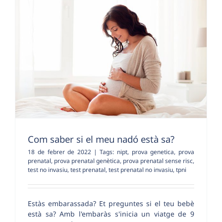
Com saber si el meu nadó està sa?
18 de febrer de 2022
|
Tags:
nipt
,
prova genetica
,
prova
prenatal
,
prova prenatal genètica
,
prova prenatal sense risc
,
test no invasiu
,
test prenatal
,
test prenatal no invasiu
,
tpni
Estàs embarassada? Et preguntes si el teu bebè
està sa? Amb l'embaràs s'inicia un viatge de 9