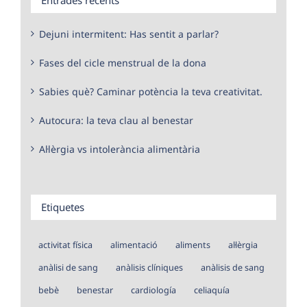
Dejuni intermitent: Has sentit a parlar?
Fases del cicle menstrual de la dona
Sabies què? Caminar potència la teva creativitat.
Autocura: la teva clau al benestar
Al·lèrgia vs intolerància alimentària
Etiquetes
activitat física
alimentació
aliments
al·lèrgia
anàlisi de sang
anàlisis clíniques
anàlisis de sang
bebè
benestar
cardiología
celiaquía