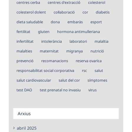
centres cerba
centres d'extracció
colesterol
colesterol dolent
col·laboració
cor
diabetis
dieta saludable
dona
embaràs
esport
fertilitat
gluten
hormona antimulleriana
infertilitat
intolerància
laboratori
malaltia
malalties
maternitat
migranya
nutrició
prevenció
recomanacions
reserva ovarica
responsabilitat social corporativa
rsc
salut
salut cardiovascular
salut del cor
símptomes
test DAO
test prenatal no invasiu
virus
Arxius
abril 2025