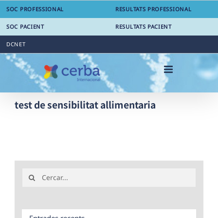
Skip
SOC PROFESSIONAL
RESULTATS PROFESSIONAL
to
content
SOC PACIENT
RESULTATS PACIENT
DCNET
test de sensibilitat allimentaria
Search
for:
Entrades recents