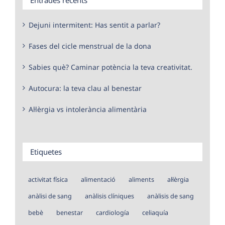
Dejuni intermitent: Has sentit a parlar?
Fases del cicle menstrual de la dona
Sabies què? Caminar potència la teva creativitat.
Autocura: la teva clau al benestar
Al·lèrgia vs intolerància alimentària
Etiquetes
activitat física
alimentació
aliments
al·lèrgia
anàlisi de sang
anàlisis clíniques
anàlisis de sang
bebè
benestar
cardiología
celiaquía